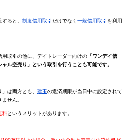
設すると、
制度信用取引
だけでなく
一般信用取引
を利用
信用取引の他に、デイトレーダー向けの
「ワンデイ信
シャル空売り」という取引を行うことも可能です。
り」は両方とも、
建玉
の返済期限が当日中に設定されて
きません。
無料
というメリットがあります。