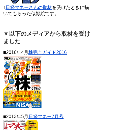
↑
日経マネーさんの取材
を受けたときに描
いてもらった似顔絵です。
▼以下のメディアから取材を受け
ました
■2016年4月
株完全ガイド2016
■2013年5月
日経マネー7月号