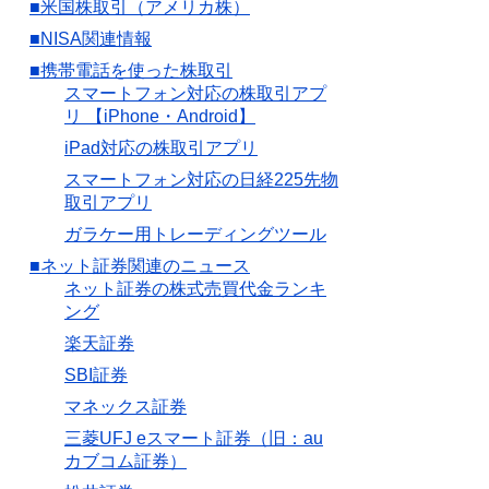
■米国株取引（アメリカ株）
■NISA関連情報
■携帯電話を使った株取引
スマートフォン対応の株取引アプ
リ 【iPhone・Android】
iPad対応の株取引アプリ
スマートフォン対応の日経225先物
取引アプリ
ガラケー用トレーディングツール
■ネット証券関連のニュース
ネット証券の株式売買代金ランキ
ング
楽天証券
SBI証券
マネックス証券
三菱UFJ eスマート証券（旧：au
カブコム証券）