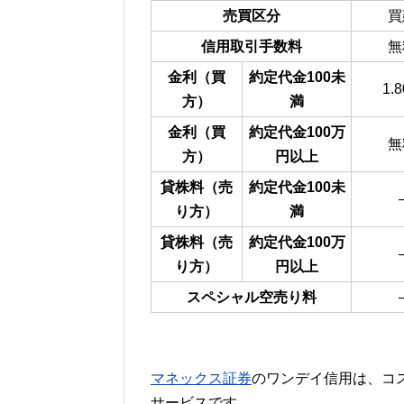
売買区分
買
信用取引手数料
無
金利（買
約定代金100未
1.
方）
満
金利（買
約定代金100万
無
方）
円以上
貸株料（売
約定代金100未
り方）
満
貸株料（売
約定代金100万
り方）
円以上
スペシャル空売り料
マネックス証券
のワンデイ信用は、コ
サービスです。