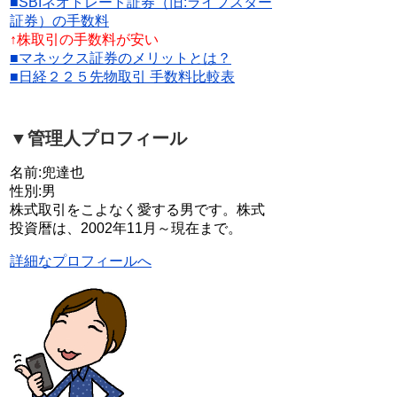
■SBIネオトレード証券（旧:ライブスター
証券）の手数料
↑株取引の手数料が安い
■マネックス証券のメリットとは？
■日経２２５先物取引 手数料比較表
▼管理人プロフィール
名前:兜達也
性別:男
株式取引をこよなく愛する男です。株式
投資暦は、2002年11月～現在まで。
詳細なプロフィールへ