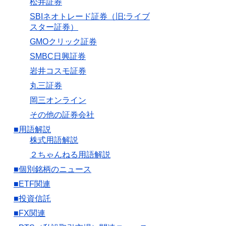
松井証券
SBIネオトレード証券（旧:ライブ
スター証券）
GMOクリック証券
SMBC日興証券
岩井コスモ証券
丸三証券
岡三オンライン
その他の証券会社
■用語解説
株式用語解説
２ちゃんねる用語解説
■個別銘柄のニュース
■ETF関連
■投資信託
■FX関連