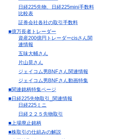
日経225先物、日経225mini手数料
比較表
証券会社各社の取引手数料
■億万長者トレーダー
資産200億円トレーダーcisさん関
連情報
五味大輔さん
片山晃さん
ジェイコム男BNFさん関連情報
ジェイコム男BNFさん動画特集
■関連銘柄特集ページ
■日経225先物取引_関連情報
日経225ミニ
日経２２５先物取引
■上場廃止銘柄
■株取引の仕組みの解説