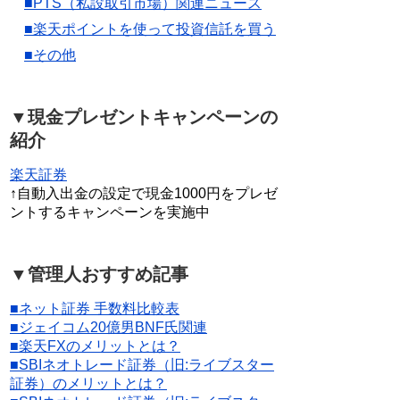
■PTS（私設取引市場）関連ニュース
■楽天ポイントを使って投資信託を買う
■その他
▼現金プレゼントキャンペーンの
紹介
楽天証券
↑自動入出金の設定で現金1000円をプレゼ
ントするキャンペーンを実施中
▼管理人おすすめ記事
■ネット証券 手数料比較表
■ジェイコム20億男BNF氏関連
■楽天FXのメリットとは？
■SBIネオトレード証券（旧:ライブスター
証券）のメリットとは？