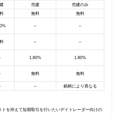
建
売建
売建のみ
料
無料
無料
80%
–
–
料
–
–
–
1.80%
1.80%
–
無料
無料
–
–
銘柄により異なる
ストを抑えて短期取引を行いたいデイトレーダー向けの