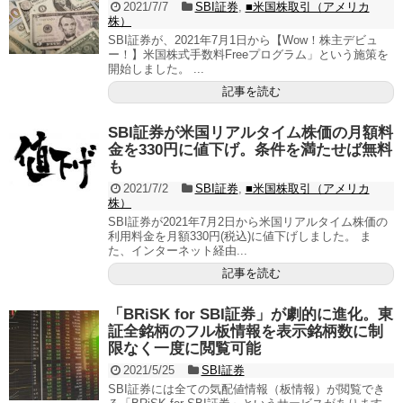
2021/7/7
SBI証券
,
■米国株取引（アメリカ
株）
SBI証券が、2021年7月1日から【Wow！株主デビュ
ー！】米国株式手数料Freeプログラム」という施策を
開始しました。 ...
記事を読む
SBI証券が米国リアルタイム株価の月額料
金を330円に値下げ。条件を満たせば無料
も
2021/7/2
SBI証券
,
■米国株取引（アメリカ
株）
SBI証券が2021年7月2日から米国リアルタイム株価の
利用料金を月額330円(税込)に値下げしました。 ま
た、インターネット経由...
記事を読む
「BRiSK for SBI証券」が劇的に進化。東
証全銘柄のフル板情報を表示銘柄数に制
限なく一度に閲覧可能
2021/5/25
SBI証券
SBI証券には全ての気配値情報（板情報）が閲覧でき