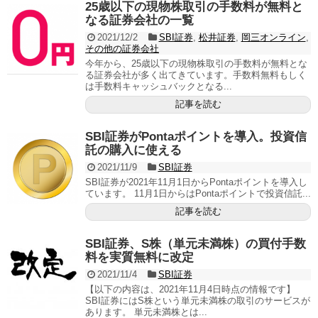
25歳以下の現物株取引の手数料が無料と
なる証券会社の一覧
2021/12/2
SBI証券
,
松井証券
,
岡三オンライン
,
その他の証券会社
今年から、25歳以下の現物株取引の手数料が無料とな
る証券会社が多く出てきています。手数料無料もしく
は手数料キャッシュバックとなる...
記事を読む
SBI証券がPontaポイントを導入。投資信
託の購入に使える
2021/11/9
SBI証券
SBI証券が2021年11月1日からPontaポイントを導入し
ています。 11月1日からはPontaポイントで投資信託...
記事を読む
SBI証券、S株（単元未満株）の買付手数
料を実質無料に改定
2021/11/4
SBI証券
【以下の内容は、2021年11月4日時点の情報です】
SBI証券にはS株という単元未満株の取引のサービスが
あります。 単元未満株とは...