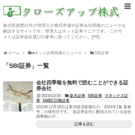
株式投資歴21年の管理人が株式市場や証券会社関連のニュースを
解説するサイトです。管理人はネット証券マニアです。 このサ
イトは証券会社選びの参考に使ってください。[PR]
ホーム
■ネット証券関連のニュース
SBI証券
「
SBI証券
」
一覧
会社四季報を無料で読むことができる証
券会社
2023/12/18
楽天証券
,
SBI証券
,
マネックス証
券
,
SMBC日興証券
2023年12月18日は東洋経済新報社の「2024年1集 新春
号」の発売日です。 各証券会社に配信されている会社
四季報のデ...
記事を読む