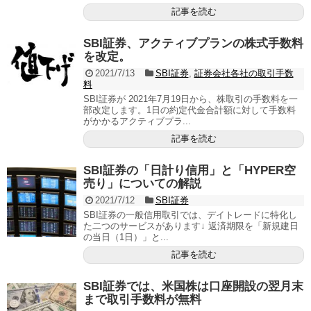
記事を読む
SBI証券、アクティブプランの株式手数料
を改定。
2021/7/13
SBI証券
,
証券会社各社の取引手数
料
SBI証券が 2021年7月19日から、株取引の手数料を一
部改定します。1日の約定代金合計額に対して手数料
がかかるアクティブプラ...
記事を読む
SBI証券の「日計り信用」と「HYPER空
売り」についての解説
2021/7/12
SBI証券
SBI証券の一般信用取引では、デイトレードに特化し
た二つのサービスがあります↓ 返済期限を「新規建日
の当日（1日）」と...
記事を読む
SBI証券では、米国株は口座開設の翌月末
まで取引手数料が無料