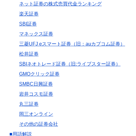
ネット証券の株式売買代金ランキング
楽天証券
SBI証券
マネックス証券
三菱UFJ eスマート証券（旧：auカブコム証券）
松井証券
SBIネオトレード証券（旧:ライブスター証券）
GMOクリック証券
SMBC日興証券
岩井コスモ証券
丸三証券
岡三オンライン
その他の証券会社
■用語解説