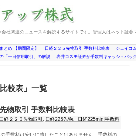
券会社関連のニュースを解説するサイトです。管理人はネット証券
まとめ 【期間限定】
日経２２５先物取引 手数料比較表
ジェイコム
の「一日信用取引」の解説
岩井コスモ証券が手数料キャッシュバッ
料比較表
」
一覧
先物取引 手数料比較表
日経２２５先物取引
,
日経225先物、日経225mini手数料
取引の手数料は安いに越したことはありません。手数料の