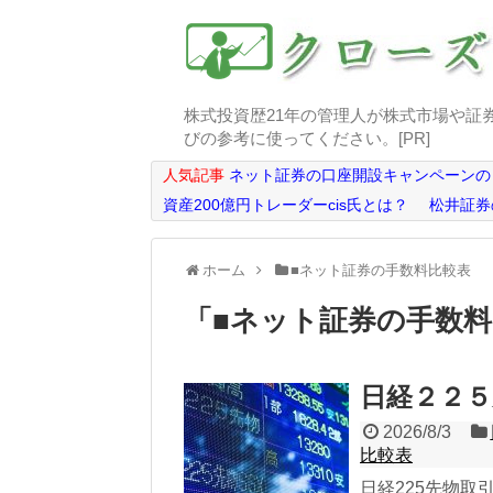
株式投資歴21年の管理人が株式市場や証
びの参考に使ってください。[PR]
人気記事
ネット証券の口座開設キャンペーンの
資産200億円トレーダーcis氏とは？
松井証券
ホーム
■ネット証券の手数料比較表
「
■ネット証券の手数
日経２２５
2026/8/3
比較表
日経225先物