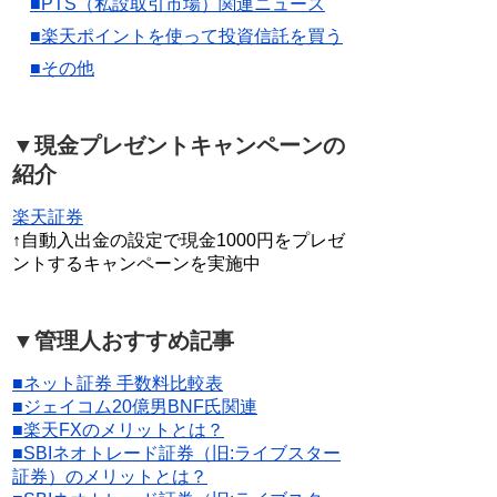
■PTS（私設取引市場）関連ニュース
■楽天ポイントを使って投資信託を買う
■その他
▼現金プレゼントキャンペーンの
紹介
楽天証券
↑自動入出金の設定で現金1000円をプレゼ
ントするキャンペーンを実施中
▼管理人おすすめ記事
■ネット証券 手数料比較表
■ジェイコム20億男BNF氏関連
■楽天FXのメリットとは？
■SBIネオトレード証券（旧:ライブスター
証券）のメリットとは？