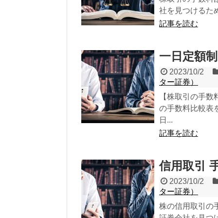
社を見つけるため
記事を読む
一日定額制
2023/10/2
ター証券）
【株取引の手数
の手数料比較表
日...
記事を読む
信用取引 
2023/10/2
ター証券）
株の信用取引の
証券会社を見つ