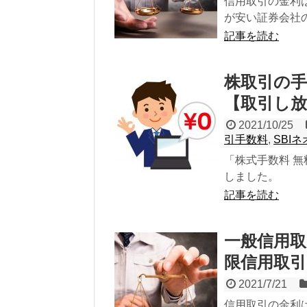
信用取引の金利
が安い証券会社
記事を読む
株取引の
【取引し放
2021/10/25
引手数料
,
SBI
「株式手数料 
しました。
記事を読む
一般信用
限信用取引
2021/7/21
信用取引の金利