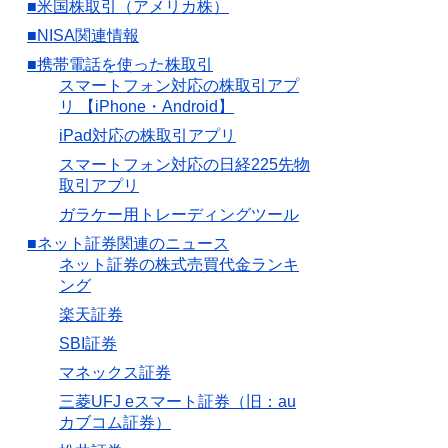
■米国株取引（アメリカ株）
■NISA関連情報
■携帯電話を使った株取引
スマートフォン対応の株取引アプ
リ 【iPhone・Android】
iPad対応の株取引アプリ
スマートフォン対応の日経225先物
取引アプリ
ガラケー用トレーディングツール
■ネット証券関連のニュース
ネット証券の株式売買代金ランキ
ング
楽天証券
SBI証券
マネックス証券
三菱UFJ eスマート証券（旧：au
カブコム証券）