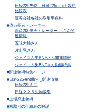
日経225先物、日経225mini手数料
比較表
証券会社各社の取引手数料
■億万長者トレーダー
資産200億円トレーダーcisさん関
連情報
五味大輔さん
片山晃さん
ジェイコム男BNFさん関連情報
ジェイコム男BNFさん動画特集
■関連銘柄特集ページ
■日経225先物取引_関連情報
日経225ミニ
日経２２５先物取引
■上場廃止銘柄
■株取引の仕組みの解説