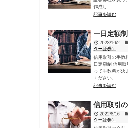
作成し...
記事を読む
一日定額制
2023/10/2
ター証券）
信用取引の手数
日定額制 信用取
って手数料が決
ください。
記事を読む
信用取引の
2022/8/16
ター証券）