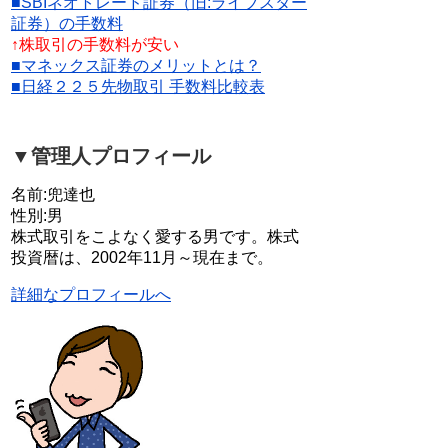
■SBIネオトレード証券（旧:ライブスター
証券）の手数料
↑株取引の手数料が安い
■マネックス証券のメリットとは？
■日経２２５先物取引 手数料比較表
▼管理人プロフィール
名前:兜達也
性別:男
株式取引をこよなく愛する男です。株式
投資暦は、2002年11月～現在まで。
詳細なプロフィールへ