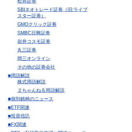
松井証券
SBIネオトレード証券（旧:ライブ
スター証券）
GMOクリック証券
SMBC日興証券
岩井コスモ証券
丸三証券
岡三オンライン
その他の証券会社
■用語解説
株式用語解説
２ちゃんねる用語解説
■個別銘柄のニュース
■ETF関連
■投資信託
■FX関連