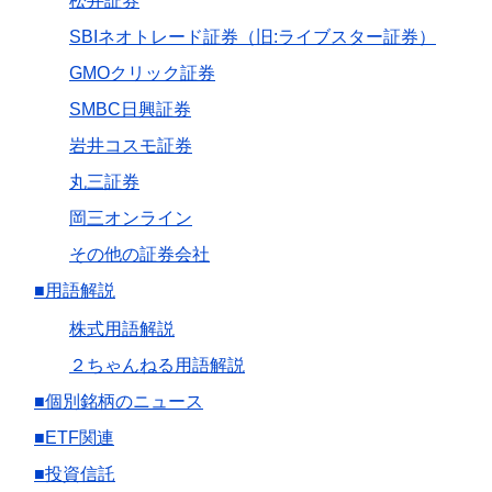
松井証券
SBIネオトレード証券（旧:ライブスター証券）
GMOクリック証券
SMBC日興証券
岩井コスモ証券
丸三証券
岡三オンライン
その他の証券会社
■用語解説
株式用語解説
２ちゃんねる用語解説
■個別銘柄のニュース
■ETF関連
■投資信託