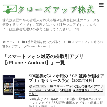
株式投資歴21年の管理人が株式市場や証券会社関連のニュースを
解説するサイトです。管理人はネット証券マニアです。 このサ
イトは証券会社選びの参考に使ってください。[PR]
ホーム
■携帯電話を使った株取引
スマートフォン対応の
株取引アプリ 【iPhone・Android】
「
スマートフォン対応の株取引アプリ
【iPhone・Android】
」
一覧
SBI証券がスマホ用の「SBI証券 米国株ア
プリ」をリリース予定【2021年4月】
2021/3/29
スマートフォン対応の株取引アプリ
【iPhone・Android】
,
SBI証券
,
■米国株取引（アメリ
カ株）
SBI証券が 2021年4月9日に米国株式取引専用のスマー
トフォンアプリ「SBI証券 米国株アプリ」の提供を開
始すると発表しまし...