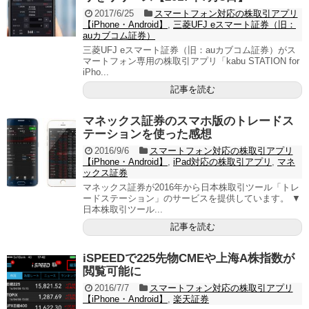
2017/6/25
スマートフォン対応の株取引アプリ
【iPhone・Android】
,
三菱UFJ eスマート証券（旧：
auカブコム証券）
三菱UFJ eスマート証券（旧：auカブコム証券）がス
マートフォン専用の株取引アプリ「kabu STATION for
iPho...
記事を読む
マネックス証券のスマホ版のトレードス
テーションを使った感想
2016/9/6
スマートフォン対応の株取引アプリ
【iPhone・Android】
,
iPad対応の株取引アプリ
,
マネ
ックス証券
マネックス証券が2016年から日本株取引ツール「トレ
ードステーション」のサービスを提供しています。 ▼
日本株取引ツール...
記事を読む
iSPEEDで225先物CMEや上海A株指数が
閲覧可能に
2016/7/7
スマートフォン対応の株取引アプリ
【iPhone・Android】
,
楽天証券