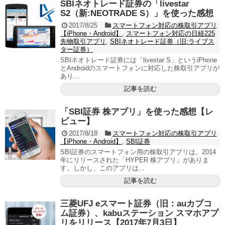
SBIネオトレード証券の「livestar
S2（新:NEOTRADE S）」を使った感想
2017/8/25
スマートフォン対応の株取引アプリ
【iPhone・Android】
,
スマートフォン対応の日経225
先物取引アプリ
,
SBIネオトレード証券（旧:ライブス
ター証券）
SBIネオトレード証券には「livestar S」というiPhone
とAndroidのスマートフォンに対応した株取引アプリが
あり...
記事を読む
「SBI証券 株アプリ」を使った感想【レ
ビュー】
2017/8/18
スマートフォン対応の株取引アプリ
【iPhone・Android】
,
SBI証券
SBI証券のスマートフォン用の株取引アプリは、2014
年にリリースされた「HYPER 株アプリ」がありま
す。しかし、このアプリは...
記事を読む
三菱UFJ eスマート証券（旧：auカブコ
ム証券）、kabuステーション スマホアプ
リをリリース【2017年7月3日】