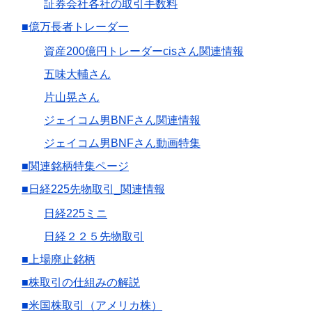
証券会社各社の取引手数料
■億万長者トレーダー
資産200億円トレーダーcisさん関連情報
五味大輔さん
片山晃さん
ジェイコム男BNFさん関連情報
ジェイコム男BNFさん動画特集
■関連銘柄特集ページ
■日経225先物取引_関連情報
日経225ミニ
日経２２５先物取引
■上場廃止銘柄
■株取引の仕組みの解説
■米国株取引（アメリカ株）