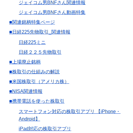
ジェイコム男BNFさん関連情報
ジェイコム男BNFさん動画特集
■関連銘柄特集ページ
■日経225先物取引_関連情報
日経225ミニ
日経２２５先物取引
■上場廃止銘柄
■株取引の仕組みの解説
■米国株取引（アメリカ株）
■NISA関連情報
■携帯電話を使った株取引
スマートフォン対応の株取引アプリ 【iPhone・
Android】
iPad対応の株取引アプリ