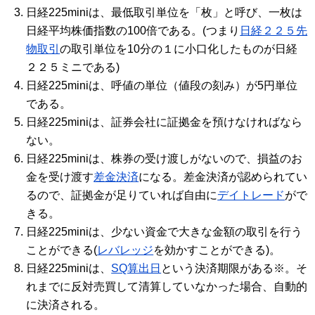
日経225miniは、最低取引単位を「枚」と呼び、一枚は
日経平均株価指数の100倍である。(つまり
日経２２５先
物取引
の取引単位を10分の１に小口化したものが日経
２２５ミニである)
日経225miniは、呼値の単位（値段の刻み）が5円単位
である。
日経225miniは、証券会社に証拠金を預けなければなら
ない。
日経225miniは、株券の受け渡しがないので、損益のお
金を受け渡す
差金決済
になる。差金決済が認められてい
るので、証拠金が足りていれば自由に
デイトレード
がで
きる。
日経225miniは、少ない資金で大きな金額の取引を行う
ことができる(
レバレッジ
を効かすことができる)。
日経225miniは、
SQ算出日
という決済期限がある※。そ
れまでに反対売買して清算していなかった場合、自動的
に決済される。