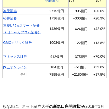
比）
比）
信用取引
）
楽天証券
2715億円
+905億円
+50.0%
松井証券
1736億円
+300億円
+20.9%
三菱UFJ eスマート証券
1436億円
+42.0%
+424億円
（旧：auカブコム証券）
GMOクリック証券
1003億円
+122億円
+13.8%
マネックス証券
+70.0%
912億円
+375億円
岡三オンライン
184億円
+51億円
+39.0%
合計
7988億円
+2180億円
+37.5%
ちなみに、ネット証券大手の
新規口座開設状況
(2018年1月