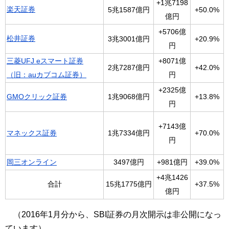
+1兆7198
楽天証券
5兆1587億円
+50.0%
億円
+5706億
松井証券
3兆3001億円
+20.9%
円
三菱UFJ eスマート証券
+8071億
2兆7287億円
+42.0%
（旧：auカブコム証券）
円
+2325億
GMOクリック証券
1兆9068億円
+13.8%
円
+7143億
+70.0%
マネックス証券
1兆7334億円
円
岡三オンライン
3497億円
+981億円
+39.0%
+4兆1426
合計
15兆1775億円
+37.5%
億円
（2016年1月分から、SBI証券の月次開示は非公開になっ
ています）