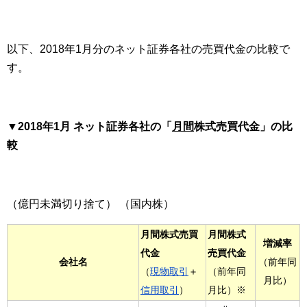
以下、2018年1月分のネット証券各社の売買代金の比較で
す。
▼2018年1月 ネット証券各社の「
月間
株式売買代金」の比
較
（億円未満切り捨て） （国内株）
月間株式売買
月間株式
増減率
代金
売買代金
会社名
（前年同
（
現物取引
＋
（前年同
月比）
信用取引
）
月比）※