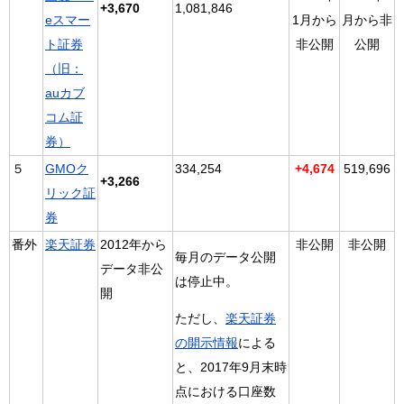
+3,670
1,081,846
eスマー
1月から
月から非
ト証券
非公開
公開
（旧：
auカブ
コム証
券）
５
GMOク
334,254
+4,674
519,696
+3,266
リック証
券
番外
楽天証券
2012年から
非公開
非公開
毎月のデータ公開
データ非公
は停止中。
開
ただし、
楽天証券
の開示情報
による
と、2017年9月末時
点における口座数