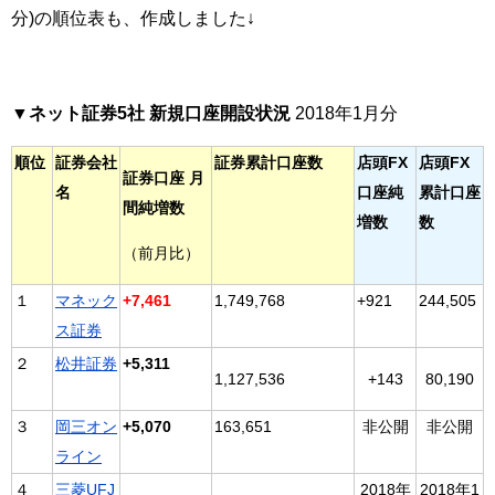
分)の順位表も、作成しました↓
▼ネット証券5社 新規口座開設状況
2018年1月分
順位
証券会社
証券累計口座数
店頭FX
店頭FX
証券口座 月
名
口座純
累計口座
間純増数
増数
数
（前月比）
１
マネック
+7,461
1,749,768
+921
244,505
ス証券
２
松井証券
+5,311
1,127,536
+143
80,190
３
岡三オン
+5,070
163,651
非公開
非公開
ライン
４
三菱UFJ
2018年
2018年1