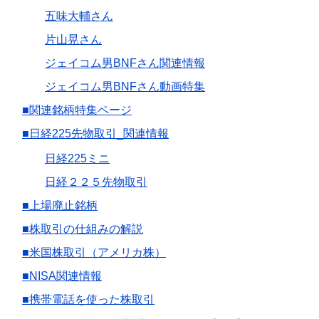
五味大輔さん
片山晃さん
ジェイコム男BNFさん関連情報
ジェイコム男BNFさん動画特集
■関連銘柄特集ページ
■日経225先物取引_関連情報
日経225ミニ
日経２２５先物取引
■上場廃止銘柄
■株取引の仕組みの解説
■米国株取引（アメリカ株）
■NISA関連情報
■携帯電話を使った株取引