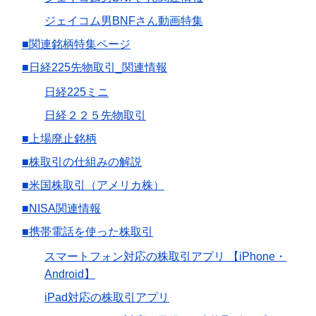
ジェイコム男BNFさん動画特集
■関連銘柄特集ページ
■日経225先物取引_関連情報
日経225ミニ
日経２２５先物取引
■上場廃止銘柄
■株取引の仕組みの解説
■米国株取引（アメリカ株）
■NISA関連情報
■携帯電話を使った株取引
スマートフォン対応の株取引アプリ 【iPhone・
Android】
iPad対応の株取引アプリ