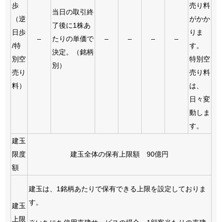
歩
売り料
当日の取引終
（逆
がかか
了後に1株あ
日歩
りま
–
たりの単価で
–
–
–
–
/特
す。
決定。（銘柄
別空
特別空
別）
売り
売り料
料）
は、
日々変
動しま
す。
建玉
限度
建玉全体の保有上限額 90億円
額
建玉は、1銘柄あたりで保有できる上限を設定しておりま
す。
建玉
上限