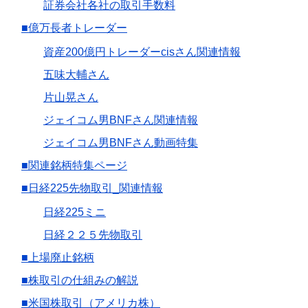
証券会社各社の取引手数料
■億万長者トレーダー
資産200億円トレーダーcisさん関連情報
五味大輔さん
片山晃さん
ジェイコム男BNFさん関連情報
ジェイコム男BNFさん動画特集
■関連銘柄特集ページ
■日経225先物取引_関連情報
日経225ミニ
日経２２５先物取引
■上場廃止銘柄
■株取引の仕組みの解説
■米国株取引（アメリカ株）