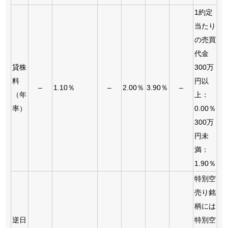
1約定
当たり
の売買
代金
貸株
300万
料
円以
–
1.10％
–
2.00％
3.90％
–
（年
上：
率）
0.00％
300万
円未
満：
1.90％
特別空
売り銘
柄には
逆日
特別空