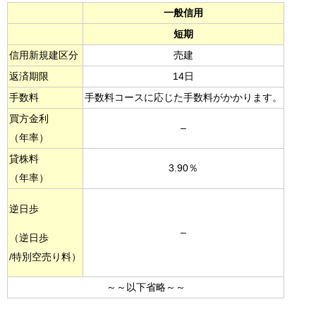
一般信用
短期
信用新規建区分
売建
返済期限
14日
手数料
手数料コースに応じた手数料がかかります。
買方金利
–
（年率）
貸株料
3.90％
（年率）
逆日歩
–
（逆日歩
/特別空売り料）
～～以下省略～～