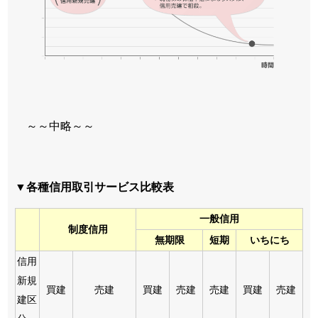
～～中略～～
▼各種信用取引サービス比較表
一般信用
制度信用
無期限
短期
いちにち
信用
新規
買建
売建
買建
売建
売建
買建
売建
建区