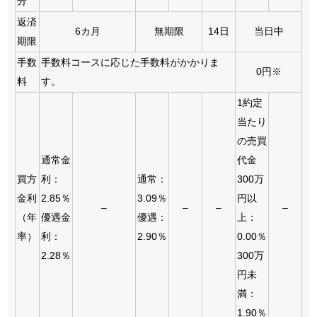
分
返済
6カ月
無期限
14日
当日中
期限
手数
手数料コースに応じた手数料がかかりま
0円※
料
す。
1約定
当たり
の売買
通常金
代金
買方
利：
通常：
300万
金利
2.85％
3.09％
円以
–
–
–
–
（年
優遇金
優遇：
上：
率）
利：
2.90％
0.00％
2.28％
300万
円未
満：
1.90％