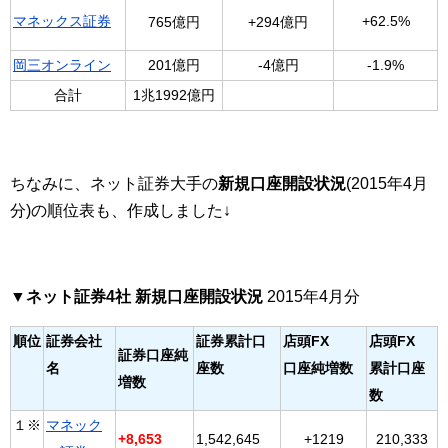
マネックス証券
+62.5%
765億円
+294億円
岡三オンライン
201億円
-4億円
-1.9%
合計
1兆1992億円
ちなみに、ネット証券大手の
新規口座開設状況
(2015年4月
分)の順位表も、作成しました↓
▼ネット証券4社 新規口座開設状況
2015年4月分
順位
証券会社
証券累計口
店頭FX
店頭FX
証券口座純
名
座数
口座純増数
累計口座
増数
数
１※
マネック
+8,653
1,542,645
+1219
210,333