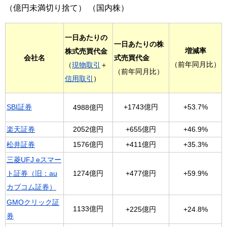
（億円未満切り捨て） （国内株）
一日あたりの
一日あたりの株
増減率
株式売買代金
会社名
式売買代金
（前年同月比）
（
現物取引
＋
（前年同月比）
信用取引
）
SBI証券
+1743億円
+53.7%
4988億円
楽天証券
2052億円
+655億円
+46.9%
松井証券
1576億円
+411億円
+35.3%
三菱UFJ eスマー
+477億円
ト証券（旧：au
1274億円
+59.9%
カブコム証券）
GMOクリック証
1133億円
+225億円
+24.8%
券