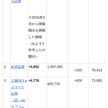
ス証券
※2015年3
月から情報
開示を再開
した模様
（およそ3
年半ぶりの
開示）
２
松井証券
+4,952
1,007,391
+
220
76,415
３
三菱UFJ e
+4,778
+929
73,082
925,776
スマート
証券
（旧：au
カブコム