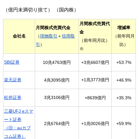
（億円未満切り捨て） （国内株）
月間株式売買代
月間株式売買代金
増減率
金
会社名
（
現物取引
＋
信用取
（前年同月
（前年同月比）
引
）
比）
※
SBI証券
10兆4763億円
+3兆6607億円
+53.7%
楽天証券
+1兆3773億円
4兆3095億円
+46.9%
松井証券
3兆3106億円
+8639億円
+35.3%
三菱UFJ eスマ
ート証券
2兆6764億円
+1兆0026億円
+59.9%
（旧：auカブ
コム証券）