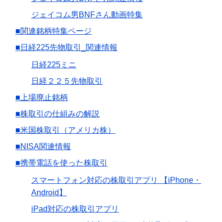
ジェイコム男BNFさん動画特集
■関連銘柄特集ページ
■日経225先物取引_関連情報
日経225ミニ
日経２２５先物取引
■上場廃止銘柄
■株取引の仕組みの解説
■米国株取引（アメリカ株）
■NISA関連情報
■携帯電話を使った株取引
スマートフォン対応の株取引アプリ 【iPhone・
Android】
iPad対応の株取引アプリ