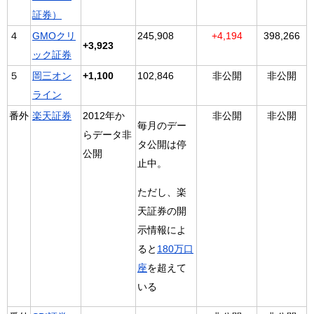
証券）
４
GMOクリ
245,908
+4,194
398,266
+3,923
ック証券
５
岡三オン
+1,100
102,846
非公開
非公開
ライン
番外
楽天証券
2012年か
非公開
非公開
毎月のデー
らデータ非
タ公開は停
公開
止中。
ただし、楽
天証券の開
示情報によ
ると
180万口
座
を超えて
いる