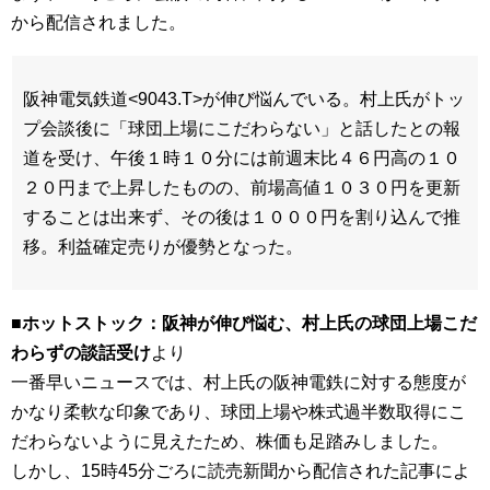
から配信されました。
阪神電気鉄道<9043.T>が伸び悩んでいる。村上氏がトッ
プ会談後に「球団上場にこだわらない」と話したとの報
道を受け、午後１時１０分には前週末比４６円高の１０
２０円まで上昇したものの、前場高値１０３０円を更新
することは出来ず、その後は１０００円を割り込んで推
移。利益確定売りが優勢となった。
■ホットストック：阪神が伸び悩む、村上氏の球団上場こだ
わらずの談話受け
より
一番早いニュースでは、村上氏の阪神電鉄に対する態度が
かなり柔軟な印象であり、球団上場や株式過半数取得にこ
だわらないように見えたため、株価も足踏みしました。
しかし、15時45分ごろに読売新聞から配信された記事によ