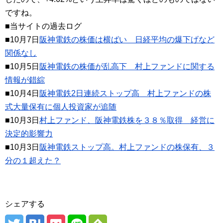
ですね。
■当サイトの過去ログ
■10月7日
阪神電鉄の株価は横ばい 日経平均の爆下げなど
関係なし
■10月5日
阪神電鉄の株価が乱高下 村上ファンドに関する
情報が錯綜
■10月4日
阪神電鉄2日連続ストップ高 村上ファンドの株
式大量保有に個人投資家が追随
■10月3日
村上ファンド、阪神電鉄株を３８％取得 経営に
決定的影響力
■10月3日
阪神電鉄ストップ高。村上ファンドの株保有、３
分の１超えた？
シェアする