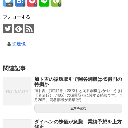
error
0
0
フォローする
兜達也
関連記事
加ト吉の循環取引で岡谷鋼機は45億円の
特損か
加ト吉 【東証1部：2873】と岡谷鋼機(おかやこうき)
【名証1部：7485】の循環取引に関する続報です。 4
月26日、岡谷鋼機が循環取引...
記事を読む
ダイヘンの株価が急騰 業績予想を上方
修正