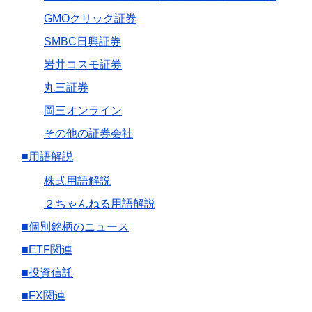
GMOクリック証券
SMBC日興証券
岩井コスモ証券
丸三証券
岡三オンライン
その他の証券会社
■用語解説
株式用語解説
２ちゃんねる用語解説
■個別銘柄のニュース
■ETF関連
■投資信託
■FX関連