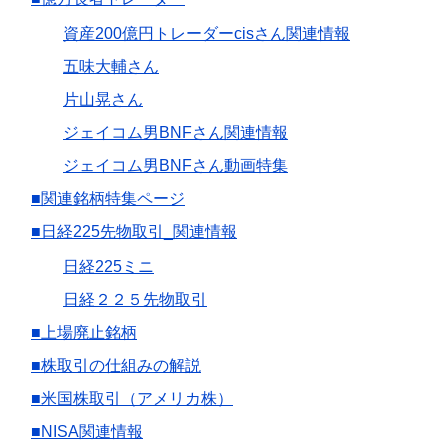
資産200億円トレーダーcisさん関連情報
五味大輔さん
片山晃さん
ジェイコム男BNFさん関連情報
ジェイコム男BNFさん動画特集
■関連銘柄特集ページ
■日経225先物取引_関連情報
日経225ミニ
日経２２５先物取引
■上場廃止銘柄
■株取引の仕組みの解説
■米国株取引（アメリカ株）
■NISA関連情報