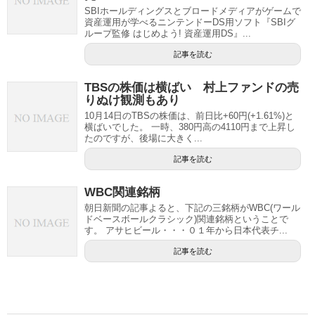
SBIホールディングスとブロードメディアがゲームで
資産運用が学べるニンテンドーDS用ソフト『SBIグ
ループ監修 はじめよう! 資産運用DS』...
記事を読む
TBSの株価は横ばい 村上ファンドの売
りぬけ観測もあり
10月14日のTBSの株価は、前日比+60円(+1.61%)と
横ばいでした。 一時、380円高の4110円まで上昇し
たのですが、後場に大きく...
記事を読む
WBC関連銘柄
朝日新聞の記事よると、下記の三銘柄がWBC(ワール
ドベースボールクラシック)関連銘柄ということで
す。 アサヒビール・・・０１年から日本代表チ...
記事を読む