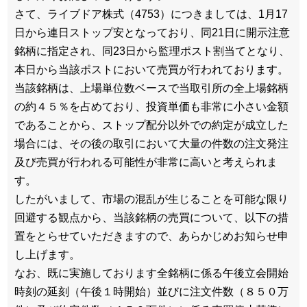
さて、ライブドア株式（4753）につきましては、1月17
日から連日ストップ安となっており、同21日に開示注意
銘柄に指定され、同23日から監理ポスト割当てとなり、
本日から当該ポストにおいて売買が行われております。
当該銘柄は、上場単位数ベースで当取引所の全上場銘柄
の約４５％を占めており、投資単価も非常に小さい金額
であることから、ストップ配分以外での約定が成立した
場合には、その後の取引において大量の件数の注文発注
及び売買が行われる可能性が非常に高いと考えられま
す。
したがいまして、市場の混乱が生じることを可能な限り
回避する観点から、当該銘柄の売買について、以下の措
置をとらせていただきますので、あらかじめお知らせ申
し上げます。
なお、既に実施しております全銘柄に係る午後立会開始
時刻の延刻（午後１時開始）並びに注文件数（８５０万