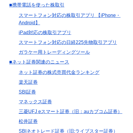
■携帯電話を使った株取引
スマートフォン対応の株取引アプリ 【iPhone・
Android】
iPad対応の株取引アプリ
スマートフォン対応の日経225先物取引アプリ
ガラケー用トレーディングツール
■ネット証券関連のニュース
ネット証券の株式売買代金ランキング
楽天証券
SBI証券
マネックス証券
三菱UFJ eスマート証券（旧：auカブコム証券）
松井証券
SBIネオトレード証券（旧:ライブスター証券）