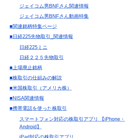
ジェイコム男BNFさん関連情報
ジェイコム男BNFさん動画特集
■関連銘柄特集ページ
■日経225先物取引_関連情報
日経225ミニ
日経２２５先物取引
■上場廃止銘柄
■株取引の仕組みの解説
■米国株取引（アメリカ株）
■NISA関連情報
■携帯電話を使った株取引
スマートフォン対応の株取引アプリ 【iPhone・
Android】
iPad対応の株取引アプリ