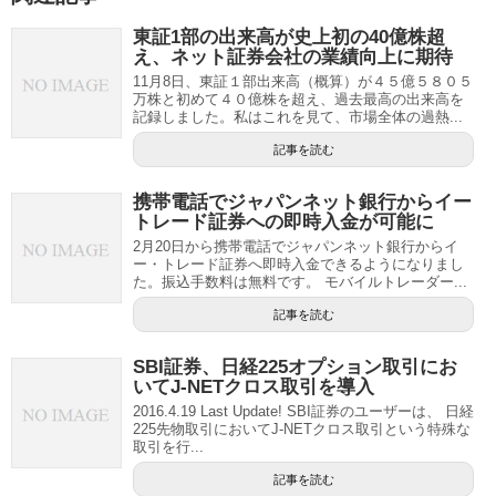
東証1部の出来高が史上初の40億株超
え、ネット証券会社の業績向上に期待
11月8日、東証１部出来高（概算）が４５億５８０５
万株と初めて４０億株を超え、過去最高の出来高を
記録しました。私はこれを見て、市場全体の過熱...
記事を読む
携帯電話でジャパンネット銀行からイー
トレード証券への即時入金が可能に
2月20日から携帯電話でジャパンネット銀行からイ
ー・トレード証券へ即時入金できるようになりまし
た。振込手数料は無料です。 モバイルトレーダー...
記事を読む
SBI証券、日経225オプション取引にお
いてJ-NETクロス取引を導入
2016.4.19 Last Update! SBI証券のユーザーは、 日経
225先物取引においてJ-NETクロス取引という特殊な
取引を行...
記事を読む