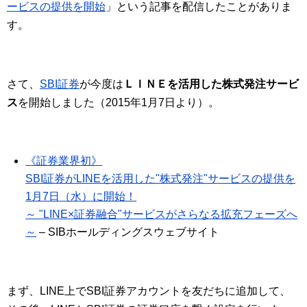
ービスの提供を開始
」という記事を配信したことがありま
す。
さて、
SBI証券
が今度は
ＬＩＮＥを活用した株式発注サービ
ス
を開始しました（2015年1月7日より）。
《証券業界初》
SBI証券がLINEを活用した"株式発注"サービスの提供を
1月7日（水）に開始！
～ "LINE×証券融合"サービスがさらなる拡充フェーズへ
～
– SIBホールディングスウェブサイト
まず、LINE上でSBI証券アカウントを友だちに追加して、