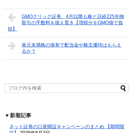
GMOクリック証券、4月以降も株と日経225先物
取引の手数料を据え置き【増税分をGMO側で負
担】
単元未満株の保有で配当金や株主優待はもらえ
るか？
▼新着記事
ネット証券の口座開設キャンペーンのまとめ 【期間限
定】
2026年8月3日