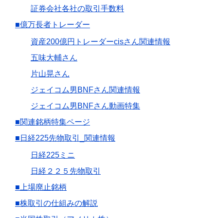
証券会社各社の取引手数料
■億万長者トレーダー
資産200億円トレーダーcisさん関連情報
五味大輔さん
片山晃さん
ジェイコム男BNFさん関連情報
ジェイコム男BNFさん動画特集
■関連銘柄特集ページ
■日経225先物取引_関連情報
日経225ミニ
日経２２５先物取引
■上場廃止銘柄
■株取引の仕組みの解説