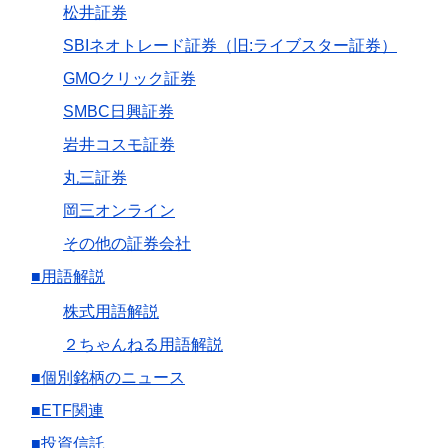
松井証券
SBIネオトレード証券（旧:ライブスター証券）
GMOクリック証券
SMBC日興証券
岩井コスモ証券
丸三証券
岡三オンライン
その他の証券会社
■用語解説
株式用語解説
２ちゃんねる用語解説
■個別銘柄のニュース
■ETF関連
■投資信託