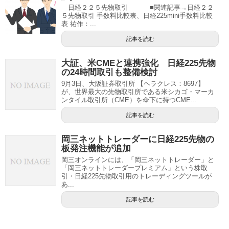
日経２２５先物取引 ■関連記事→日経２２
５先物取引 手数料比較表、日経225mini手数料比較
表 祐作：...
記事を読む
大証、米CMEと連携強化 日経225先物
の24時間取引も整備検討
9月3日、大阪証券取引所 【ヘラクレス：8697】
が、世界最大の先物取引所である米シカゴ・マーカ
ンタイル取引所（CME）を傘下に持つCME...
記事を読む
岡三ネットトレーダーに日経225先物の
板発注機能が追加
岡三オンラインには、「岡三ネットトレーダー」と
「岡三ネットトレーダープレミアム」という株取
引・日経225先物取引用のトレーディングツールが
あ...
記事を読む