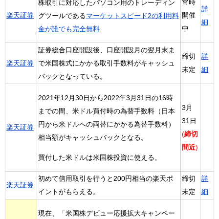
常時
株取引に対応したパソコン用のトレーディン
詳
楽天証券
開催
グツールである
マーケットスピード2の利用料
細
中
金が誰でも完全無料
証券総合口座開設後、口座開設月の翌月末ま
締切
詳
楽天証券
で米国株式にかかる取引手数料がキャッシュ
未定
細
バックとなっている。
2021年12月30日から2022年3月31日の16時
3月
までの間、米ドル買付時の為替手数料（日本
31日
円から米ドルへの両替にかかる為替手数料）
楽天証券
(
締切
相当額がキャッシュバックとなる。
間近
)
買付した米ドルは米国株投資に使える。
初めて信用取引を行うと200円相当の楽天ポ
締切
詳
楽天証券
イントがもらえる。
未定
細
現在、「米国株デビュー応援拡大キャンペー