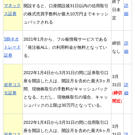
終了
マネック
詳
開設すると、口座開設後31日以内の信用取引
日未
ス証券
細
の株式売買手数料が最大10万円までキャッシ
定
ュバックされる
SBIネオ
2021年1月から、フル板情報サービスである
締切
詳
トレード
「発注板ALL」の利用料金が無料となってい
なし
細
証券
る。
2022年1月4日から3月31日の間に証券取引口
3月
座を開設した人は、開設月を含めた最大3ヶ月
岩井コス
31日
詳
間、現物株取引の手数料がキャッシュバック
モ証券
(
締切
細
となる。ただし、現物株取引の場合、キャッ
間近
)
シュバックの上限は30万円となっている。
2022年1月4日から3月31日の間に信用取引口
3月
座を開設した人は、開設月を含めた最大6ヶ月
岩井コス
31日
詳