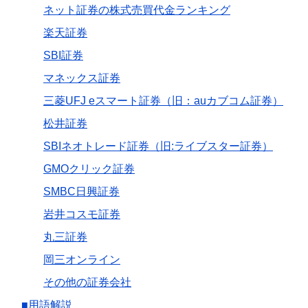
ネット証券の株式売買代金ランキング
楽天証券
SBI証券
マネックス証券
三菱UFJ eスマート証券（旧：auカブコム証券）
松井証券
SBIネオトレード証券（旧:ライブスター証券）
GMOクリック証券
SMBC日興証券
岩井コスモ証券
丸三証券
岡三オンライン
その他の証券会社
■用語解説