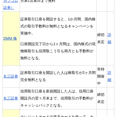
カブコム
月第1営業日まで無料
証券）
証券取引口座を開設すると、1か月間、国内株
式の取引手数料が無料となるキャンペーンを
実施中。
締切
詳
DMM 株
未定
細
口座開設完了日から1ヶ月間は、国内株式の現
物株取引も信用取こう引も両方とも手数料が
無料となる。
常時
証券取引口座を開設した人は株取引が2ヶ月間
詳
丸三証券
開催
完全無料となる
細
中
信用取引口座を新規開設した人は、信用口座
締切
丸三証券
開設月の翌々月末まで、信用取引の手数料が
未定
キャッシュバックとなる。
クレジットカードの楽天カードを作って、カ