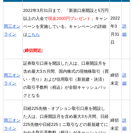
2022年3月31日まで、「新規口座開設と5万円
2022
以上の入金で
現金2000円プレゼント
」キャン
岡三オン
年3
詳
ペーンを実施している。キャンペーンの詳細
ライン
月31
細
は
こちら
日
(
締切間近
)
証券取引口座を開設した人は、口座開設月を
含め最大3カ月間、国内株式の現物株取引（買
岡三オン
締切
詳
い・売り）および信用取引（新規建・決済）
ライン
未定
細
の取引手数料（税込）が全額キャッシュバッ
クとなる
日経225先物・オプション取引口座を開設し
た人は、口座開設月を含め最大3カ月間、日経
岡三オン
締切
詳
225先物や日経225ミニ取引などの新規建てに
ライン
未定
細
かかる取引手数料（税込）がキャッシュバッ