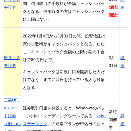
間、信用取引の手数料が全額キャッシュバッ
モ証券
(
締切
細
クとなる。信用取引の方はキャッシュバック
間近
)
に上限はない。
2022年1月4日から3月31日の間、投資信託の
買付手数料がキャッシュバックとなる。ただ
し、キャッシュバック金額の上限は期間中合
岩井コス
3月
詳
計で80万円まで。
モ証券
31日
細
キャッシュバックは新規に口座開設した人だ
けでなく、すでに口座を持っている人も対象
となる。
三菱UFJ
eスマー
証券取引口座を開設すると、Windowsのパソ
常時
ト証券
コン用のトレーディングツールである「
kabu
詳
開催
（旧：au
ステーション
」の通常プランが申込日の翌々
細
中