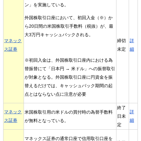
ン」を実施している。
外国株取引口座において、初回入金（※）か
ら20日間の米国株取引手数料（税抜）が、最
大3万円キャッシュバックされる。
マネック
締切
詳
ス証券
未定
細
※初回入金は、外国株取引口座内における為
替振替にて「日本円 → 米ドル」への振替取引
が対象となる。外国株取引口座に円資金を振
替えるだけでは、キャッシュバック期間の起
点とはならない点に注意が必要
終了
マネック
詳
米国株取引用の米ドルの買付時の為替手数料
日未
ス証券
細
が無料となっている。
定
マネックス証券の通常口座で信用取引口座を