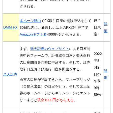
クされる。
終了
本ページ経由
でFX取引口座の開設申込をして
詳
DMM FX
日未
60日以内に、新規1Lot以上のFX取引完了で
細
定
Amazonギフト券
4000円分がもらえる。
まず、
楽天証券のウェブサイト
にある口座開
2022
設申込フォームで、証券取引口座と楽天銀行
年5
の口座開設を同時に申込する。そして、証券
月2
取引口座および銀行口座を開設をする。
詳
日の
楽天証券
細
両方の口座が開設できたら、マネーブリッジ
午前
（自動入出金）の設定を行う。そして楽天証
9時
券のホームページからキャンペーンにエント
59分
リーすると
現金1000円がもらえる。