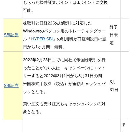
もらった松井証券ポイントはdポイントに交換
可能。
株取引と日経225先物取引に対応した
終了
Windowsのパソコン用のトレーディングツー
SBI証券
日未
ル「
HYPER SBI
」の利用料が口座開設日の翌
定
日から1ヶ月間、無料。
2022年2月28日までに同社で米国株取引を行
ったことがない人は、キャンペーンにエント
リーすると2022年3月1日から3月31日の間、
3月
米国株式手数料（税込）が全額キャッシュバ
SBI証券
31日
ックとなる。
買い注文も売り注文もキャッシュバックの対
象となる。
キ