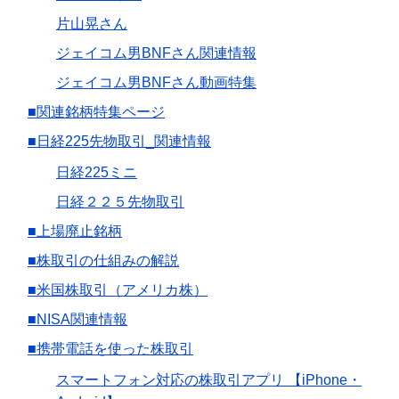
片山晃さん
ジェイコム男BNFさん関連情報
ジェイコム男BNFさん動画特集
■関連銘柄特集ページ
■日経225先物取引_関連情報
日経225ミニ
日経２２５先物取引
■上場廃止銘柄
■株取引の仕組みの解説
■米国株取引（アメリカ株）
■NISA関連情報
■携帯電話を使った株取引
スマートフォン対応の株取引アプリ 【iPhone・