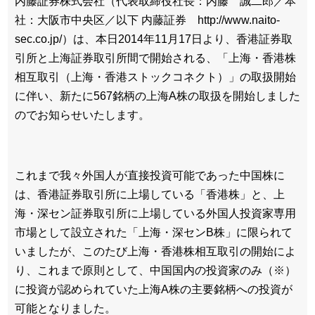
内藤証券株式会社（代表取締役社長：内藤 誠二郎／本
社：大阪市中央区／以下 内藤証券 http://www.naito-
sec.co.jp/）は、本日2014年11月17日より、香港証券取
引所と上海証券取引所間で開始される、「上海・香港株
相互取引（上海・香港ストックコネクト）」の取扱開始
に伴い、新たに567銘柄の上海A株の取扱を開始しました
のでお知らせいたします。
これまで我々外国人が直接投資可能であった中国株に
は、香港証券取引所に上場している「香港株」と、上
海・深セン証券取引所に上場している外国人投資家専用
市場として設立された「上海・深センB株」に限られて
いましたが、このたび上海・香港株相互取引の開始によ
り、これまで原則として、中国国内の投資家のみ（※）
に投資が認められていた上海A株の主要銘柄への投資が
可能となりました。