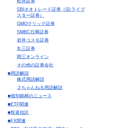
松井証券
SBIネオトレード証券（旧:ライブ
スター証券）
GMOクリック証券
SMBC日興証券
岩井コスモ証券
丸三証券
岡三オンライン
その他の証券会社
■用語解説
株式用語解説
２ちゃんねる用語解説
■個別銘柄のニュース
■ETF関連
■投資信託
■FX関連