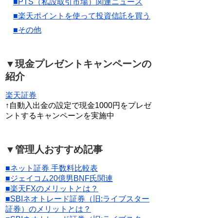
■PTS（私設取引市場）関連ニュース
■楽天ポイントを使って投資信託を買う
■その他
▼現金プレゼントキャンペーンの
紹介
楽天証券
↑自動入出金の設定で現金1000円をプレゼ
ントするキャンペーンを実施中
▼管理人おすすめ記事
■ネット証券 手数料比較表
■ジェイコム20億男BNF氏関連
■楽天FXのメリットとは？
■SBIネオトレード証券（旧:ライブスター
証券）のメリットとは？