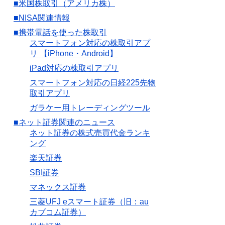
■米国株取引（アメリカ株）
■NISA関連情報
■携帯電話を使った株取引
スマートフォン対応の株取引アプ
リ 【iPhone・Android】
iPad対応の株取引アプリ
スマートフォン対応の日経225先物
取引アプリ
ガラケー用トレーディングツール
■ネット証券関連のニュース
ネット証券の株式売買代金ランキ
ング
楽天証券
SBI証券
マネックス証券
三菱UFJ eスマート証券（旧：au
カブコム証券）