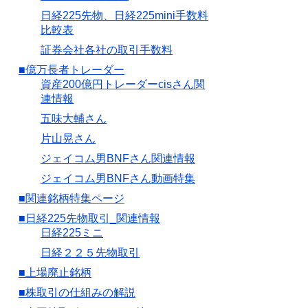
日経225先物、日経225mini手数料
比較表
証券会社各社の取引手数料
■億万長者トレーダー
資産200億円トレーダーcisさん関
連情報
五味大輔さん
片山晃さん
ジェイコム男BNFさん関連情報
ジェイコム男BNFさん動画特集
■関連銘柄特集ページ
■日経225先物取引_関連情報
日経225ミニ
日経２２５先物取引
■上場廃止銘柄
■株取引の仕組みの解説