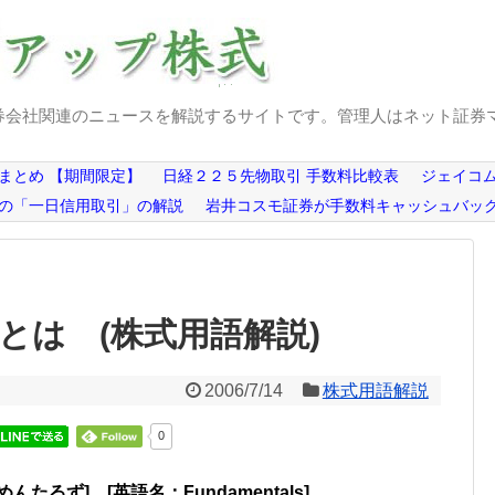
券会社関連のニュースを解説するサイトです。管理人はネット証券
まとめ 【期間限定】
日経２２５先物取引 手数料比較表
ジェイコム
の「一日信用取引」の解説
岩井コスモ証券が手数料キャッシュバッ
とは (株式用語解説)
2006/7/14
株式用語解説
0
るず] [英語名：Fundamentals]