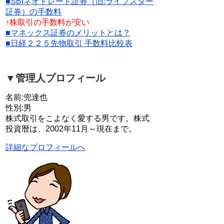
■SBIネオトレード証券（旧:ライブスター
証券）の手数料
↑株取引の手数料が安い
■マネックス証券のメリットとは？
■日経２２５先物取引 手数料比較表
▼管理人プロフィール
名前:兜達也
性別:男
株式取引をこよなく愛する男です。株式
投資暦は、2002年11月～現在まで。
詳細なプロフィールへ