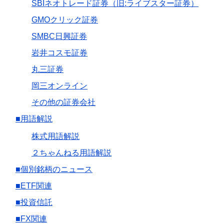
SBIネオトレード証券（旧:ライブスター証券）
GMOクリック証券
SMBC日興証券
岩井コスモ証券
丸三証券
岡三オンライン
その他の証券会社
■用語解説
株式用語解説
２ちゃんねる用語解説
■個別銘柄のニュース
■ETF関連
■投資信託
■FX関連