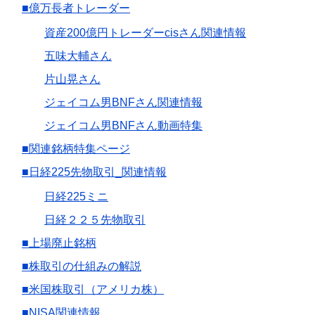
■億万長者トレーダー
資産200億円トレーダーcisさん関連情報
五味大輔さん
片山晃さん
ジェイコム男BNFさん関連情報
ジェイコム男BNFさん動画特集
■関連銘柄特集ページ
■日経225先物取引_関連情報
日経225ミニ
日経２２５先物取引
■上場廃止銘柄
■株取引の仕組みの解説
■米国株取引（アメリカ株）
■NISA関連情報