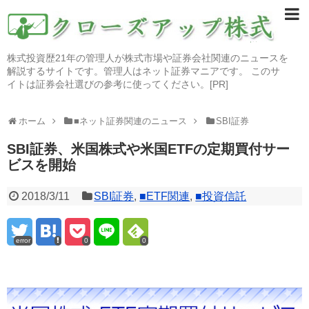
株式投資歴21年の管理人が株式市場や証券会社関連のニュースを
解説するサイトです。管理人はネット証券マニアです。 このサ
イトは証券会社選びの参考に使ってください。[PR]
ホーム
■ネット証券関連のニュース
SBI証券
SBI証券、米国株式や米国ETFの定期買付サー
ビスを開始
2018/3/11
SBI証券
,
■ETF関連
,
■投資信託
error
0
0