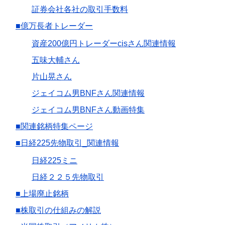
証券会社各社の取引手数料
■億万長者トレーダー
資産200億円トレーダーcisさん関連情報
五味大輔さん
片山晃さん
ジェイコム男BNFさん関連情報
ジェイコム男BNFさん動画特集
■関連銘柄特集ページ
■日経225先物取引_関連情報
日経225ミニ
日経２２５先物取引
■上場廃止銘柄
■株取引の仕組みの解説