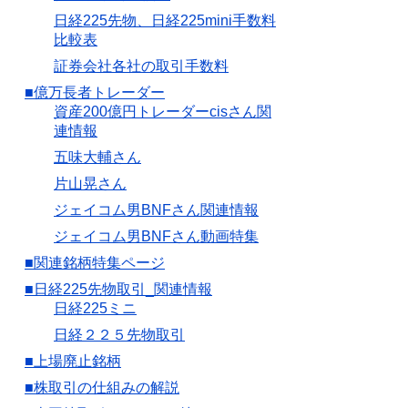
日経225先物、日経225mini手数料
比較表
証券会社各社の取引手数料
■億万長者トレーダー
資産200億円トレーダーcisさん関
連情報
五味大輔さん
片山晃さん
ジェイコム男BNFさん関連情報
ジェイコム男BNFさん動画特集
■関連銘柄特集ページ
■日経225先物取引_関連情報
日経225ミニ
日経２２５先物取引
■上場廃止銘柄
■株取引の仕組みの解説