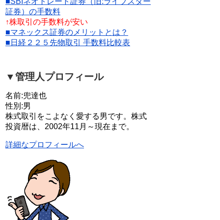
■SBIネオトレード証券（旧:ライブスター
証券）の手数料
↑株取引の手数料が安い
■マネックス証券のメリットとは？
■日経２２５先物取引 手数料比較表
▼管理人プロフィール
名前:兜達也
性別:男
株式取引をこよなく愛する男です。株式
投資暦は、2002年11月～現在まで。
詳細なプロフィールへ