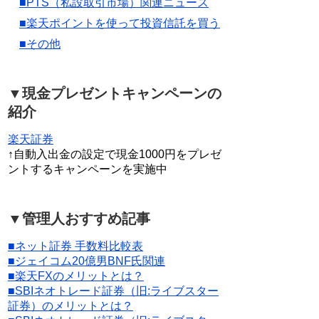
■PTS（私設取引市場）関連ニュース
■楽天ポイントを使って投資信託を買う
■その他
▼現金プレゼントキャンペーンの
紹介
楽天証券
↑自動入出金の設定で現金1000円をプレゼ
ントするキャンペーンを実施中
▼管理人おすすめ記事
■ネット証券 手数料比較表
■ジェイコム20億男BNF氏関連
■楽天FXのメリットとは？
■SBIネオトレード証券（旧:ライブスター
証券）のメリットとは？