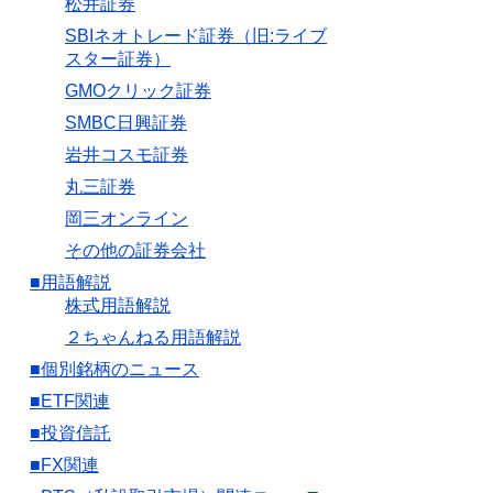
松井証券
SBIネオトレード証券（旧:ライブ
スター証券）
GMOクリック証券
SMBC日興証券
岩井コスモ証券
丸三証券
岡三オンライン
その他の証券会社
■用語解説
株式用語解説
２ちゃんねる用語解説
■個別銘柄のニュース
■ETF関連
■投資信託
■FX関連