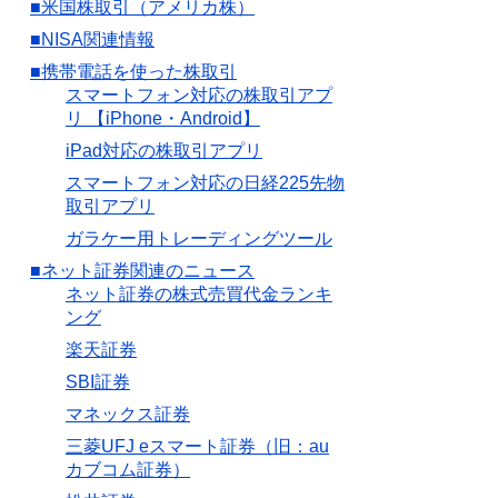
■米国株取引（アメリカ株）
■NISA関連情報
■携帯電話を使った株取引
スマートフォン対応の株取引アプ
リ 【iPhone・Android】
iPad対応の株取引アプリ
スマートフォン対応の日経225先物
取引アプリ
ガラケー用トレーディングツール
■ネット証券関連のニュース
ネット証券の株式売買代金ランキ
ング
楽天証券
SBI証券
マネックス証券
三菱UFJ eスマート証券（旧：au
カブコム証券）