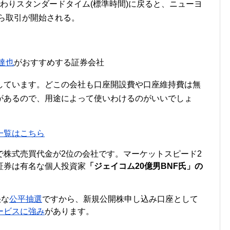
わりスタンダードタイム(標準時間)に戻ると、ニューヨ
から取引が開始される。
達也
がおすすめする証券会社
しています。どこの会社も口座開設費や口座維持費は無
があるので、用途によって使いわけるのがいいでしょ
一覧はこちら
で株式売買代金が2位の会社です。マーケットスピード2
証券は有名な個人投資家
「ジェイコム20億男BNF氏」の
快な
公平抽選
ですから、新規公開株申し込み口座として
ービスに強み
があります。