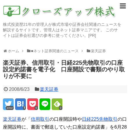
株式投資歴21年の管理人が株式市場や証券会社関連のニュースを
解説するサイトです。管理人はネット証券マニアです。 このサ
イトは証券会社選びの参考に使ってください。[PR]
ホーム
■ネット証券関連のニュース
楽天証券
楽天証券、信用取引・日経225先物取引の口座
設定約諾書を電子化 口座開設で書類のやり取
りが不要に
2008/6/23
楽天証券
error
0
0
楽天証券
が「
信用取引
の口座開設時や
日経225先物取引
の口
座開設時に、書面で郵送していた口座設定約諾書」を6月28