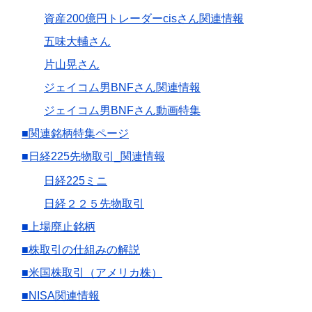
資産200億円トレーダーcisさん関連情報
五味大輔さん
片山晃さん
ジェイコム男BNFさん関連情報
ジェイコム男BNFさん動画特集
■関連銘柄特集ページ
■日経225先物取引_関連情報
日経225ミニ
日経２２５先物取引
■上場廃止銘柄
■株取引の仕組みの解説
■米国株取引（アメリカ株）
■NISA関連情報