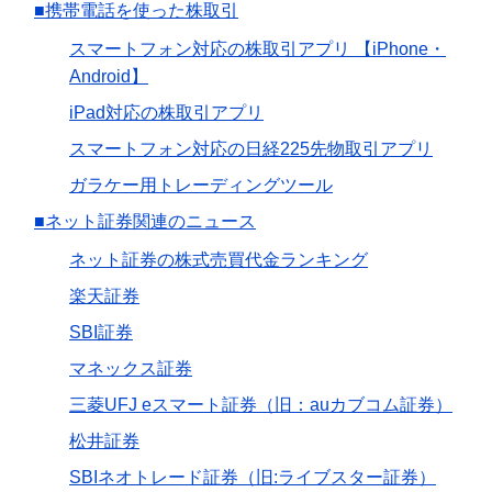
■携帯電話を使った株取引
スマートフォン対応の株取引アプリ 【iPhone・
Android】
iPad対応の株取引アプリ
スマートフォン対応の日経225先物取引アプリ
ガラケー用トレーディングツール
■ネット証券関連のニュース
ネット証券の株式売買代金ランキング
楽天証券
SBI証券
マネックス証券
三菱UFJ eスマート証券（旧：auカブコム証券）
松井証券
SBIネオトレード証券（旧:ライブスター証券）