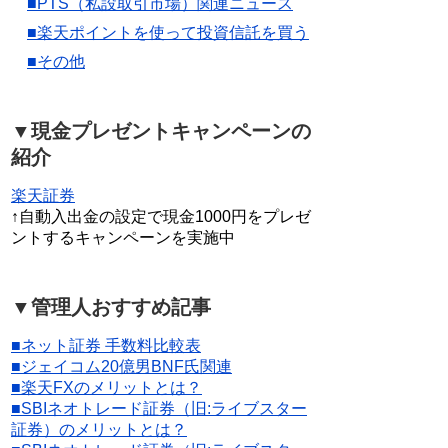
■PTS（私設取引市場）関連ニュース
■楽天ポイントを使って投資信託を買う
■その他
▼現金プレゼントキャンペーンの
紹介
楽天証券
↑自動入出金の設定で現金1000円をプレゼ
ントするキャンペーンを実施中
▼管理人おすすめ記事
■ネット証券 手数料比較表
■ジェイコム20億男BNF氏関連
■楽天FXのメリットとは？
■SBIネオトレード証券（旧:ライブスター
証券）のメリットとは？