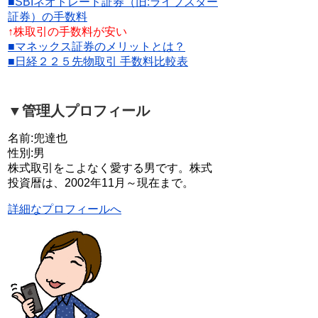
■SBIネオトレード証券（旧:ライブスター
証券）の手数料
↑株取引の手数料が安い
■マネックス証券のメリットとは？
■日経２２５先物取引 手数料比較表
▼管理人プロフィール
名前:兜達也
性別:男
株式取引をこよなく愛する男です。株式
投資暦は、2002年11月～現在まで。
詳細なプロフィールへ