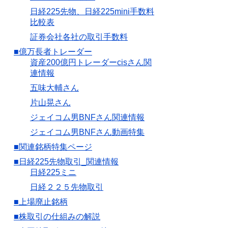
日経225先物、日経225mini手数料
比較表
証券会社各社の取引手数料
■億万長者トレーダー
資産200億円トレーダーcisさん関
連情報
五味大輔さん
片山晃さん
ジェイコム男BNFさん関連情報
ジェイコム男BNFさん動画特集
■関連銘柄特集ページ
■日経225先物取引_関連情報
日経225ミニ
日経２２５先物取引
■上場廃止銘柄
■株取引の仕組みの解説