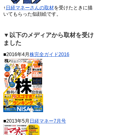
↑
日経マネーさんの取材
を受けたときに描
いてもらった似顔絵です。
▼以下のメディアから取材を受け
ました
■2016年4月
株完全ガイド2016
■2013年5月
日経マネー7月号