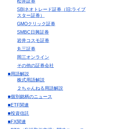
松井証券
SBIネオトレード証券（旧:ライブ
スター証券）
GMOクリック証券
SMBC日興証券
岩井コスモ証券
丸三証券
岡三オンライン
その他の証券会社
■用語解説
株式用語解説
２ちゃんねる用語解説
■個別銘柄のニュース
■ETF関連
■投資信託
■FX関連