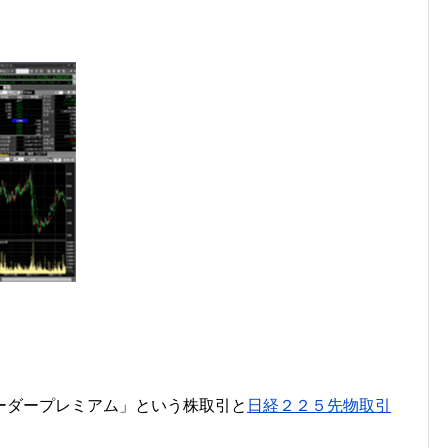
ーダープレミアム」という株取引と
日経２２５先物取引
。