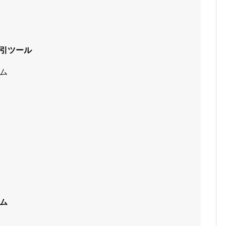
引ツール
ム
ム