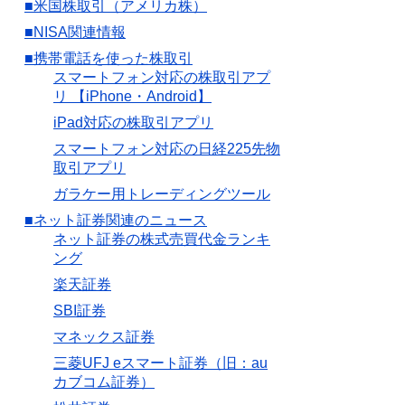
■米国株取引（アメリカ株）
■NISA関連情報
■携帯電話を使った株取引
スマートフォン対応の株取引アプ
リ 【iPhone・Android】
iPad対応の株取引アプリ
スマートフォン対応の日経225先物
取引アプリ
ガラケー用トレーディングツール
■ネット証券関連のニュース
ネット証券の株式売買代金ランキ
ング
楽天証券
SBI証券
マネックス証券
三菱UFJ eスマート証券（旧：au
カブコム証券）