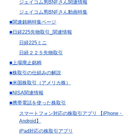
ジェイコム男BNFさん関連情報
ジェイコム男BNFさん動画特集
■関連銘柄特集ページ
■日経225先物取引_関連情報
日経225ミニ
日経２２５先物取引
■上場廃止銘柄
■株取引の仕組みの解説
■米国株取引（アメリカ株）
■NISA関連情報
■携帯電話を使った株取引
スマートフォン対応の株取引アプリ 【iPhone・
Android】
iPad対応の株取引アプリ