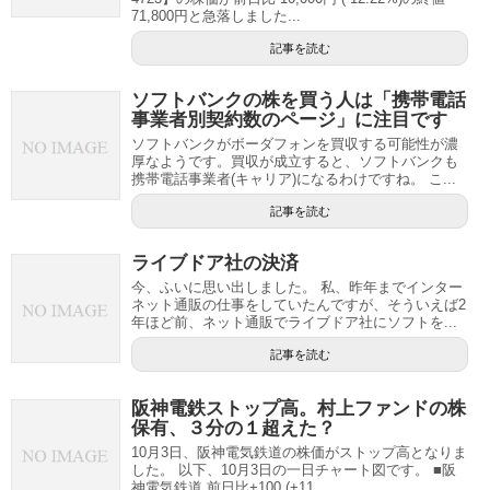
71,800円と急落しました...
記事を読む
ソフトバンクの株を買う人は「携帯電話
事業者別契約数のページ」に注目です
ソフトバンクがボーダフォンを買収する可能性が濃
厚なようです。買収が成立すると、ソフトバンクも
携帯電話事業者(キャリア)になるわけですね。 こ...
記事を読む
ライブドア社の決済
今、ふいに思い出しました。 私、昨年までインター
ネット通販の仕事をしていたんですが、そういえば2
年ほど前、ネット通販でライブドア社にソフトを...
記事を読む
阪神電鉄ストップ高。村上ファンドの株
保有、３分の１超えた？
10月3日、阪神電気鉄道の株価がストップ高となりま
した。 以下、10月3日の一日チャート図です。 ■阪
神電気鉄道 前日比+100 (+11....