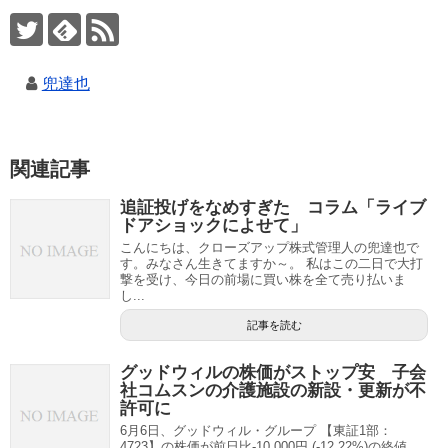
兜達也
関連記事
追証投げをなめすぎた コラム「ライブ
ドアショックによせて」
こんにちは、クローズアップ株式管理人の兜達也で
す。みなさん生きてますか～。 私はこの二日で大打
撃を受け、今日の前場に買い株を全て売り払いま
し...
記事を読む
グッドウィルの株価がストップ安 子会
社コムスンの介護施設の新設・更新が不
許可に
6月6日、グッドウィル・グループ 【東証1部：
4723】の株価が前日比-10,000円 (-12.22%)の終値