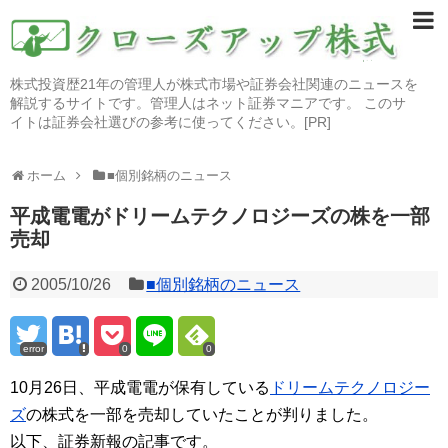
株式投資歴21年の管理人が株式市場や証券会社関連のニュースを
解説するサイトです。管理人はネット証券マニアです。 このサ
イトは証券会社選びの参考に使ってください。[PR]
ホーム
■個別銘柄のニュース
平成電電がドリームテクノロジーズの株を一部
売却
2005/10/26
■個別銘柄のニュース
error
0
0
10月26日、平成電電が保有している
ドリームテクノロジー
ズ
の株式を一部を売却していたことが判りました。
以下、証券新報の記事です。