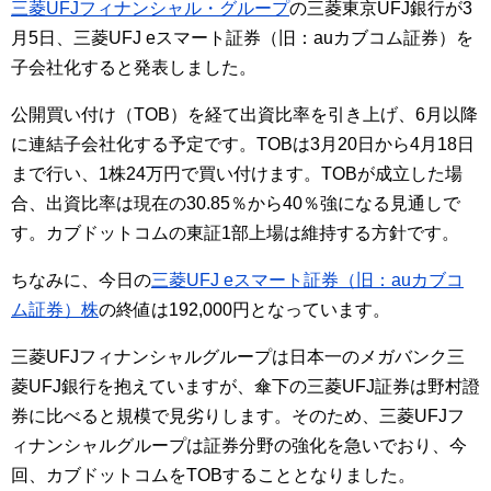
三菱UFJフィナンシャル・グループ
の三菱東京UFJ銀行が3
月5日、三菱UFJ eスマート証券（旧：auカブコム証券）を
子会社化すると発表しました。
公開買い付け（TOB）を経て出資比率を引き上げ、6月以降
に連結子会社化する予定です。TOBは3月20日から4月18日
まで行い、1株24万円で買い付けます。TOBが成立した場
合、出資比率は現在の30.85％から40％強になる見通しで
す。カブドットコムの東証1部上場は維持する方針です。
ちなみに、今日の
三菱UFJ eスマート証券（旧：auカブコ
ム証券）株
の終値は192,000円となっています。
三菱UFJフィナンシャルグループは日本一のメガバンク三
菱UFJ銀行を抱えていますが、傘下の三菱UFJ証券は野村證
券に比べると規模で見劣りします。そのため、三菱UFJフ
ィナンシャルグループは証券分野の強化を急いでおり、今
回、カブドットコムをTOBすることとなりました。