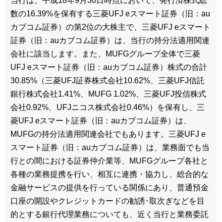
当行は、平成18年9月30日時点において、発行済株式総
数の16.39%を保有する三菱UFJ eスマート証券（旧：au
カブコム証券）の第2位の大株主で、三菱UFJ eスマート
証券（旧：auカブコム証券）は、当行の持分法適用関連
会社に該当します。また、MUFGグループ全体で三菱
UFJ eスマート証券（旧：auカブコム証券）株式の合計
30.85%（三菱UFJ証券株式会社10.62%、三菱UFJ信託
銀行株式会社1.41%、MUFG 1.02%、三菱UFJ投信株式
会社0.92%、UFJニコス株式会社0.46%）を保有し、三
菱UFJ eスマート証券（旧：auカブコム証券）は、
MUFGの持分法適用関連会社でもあります。三菱UFJ e
スマート証券（旧：auカブコム証券）は、業務面でも当
行との間における証券仲介業等、MUFGグループ各社と
各種の業務提携を行い、相互に連携・協力し、総合的な
金融サービスの提供を行っている関係にあり、普通預金
口座の開設やクレジットカードの勧誘･取次ぎなどを目
的とする銀行代理業務についても、近く当行と業務委託