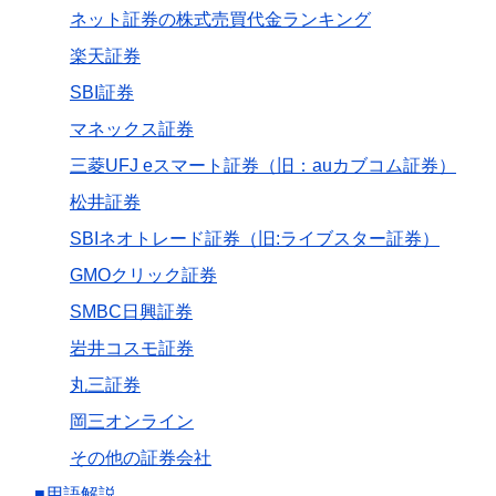
ネット証券の株式売買代金ランキング
楽天証券
SBI証券
マネックス証券
三菱UFJ eスマート証券（旧：auカブコム証券）
松井証券
SBIネオトレード証券（旧:ライブスター証券）
GMOクリック証券
SMBC日興証券
岩井コスモ証券
丸三証券
岡三オンライン
その他の証券会社
■用語解説