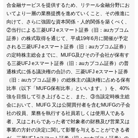
合金融サービスを提供するため、リテール金融分野にお
いてより一層の業務提携を進めていくこと、その推進に
向けて、さらに強固な資本関係・人的関係を築くべく、
②当行による三菱UFJ eスマート証券（旧：auカブコム
証券）の株式取得を通じて、平成19年6月に開催が予定
される三菱UFJ eスマート証券（旧：auカブコム証券）
の定時株主総会までに、MUFG及びその子会社が保有す
る三菱UFJ eスマート証券（旧：auカブコム証券）の普
通株式に係る議決権の合計の、三菱UFJ eスマート証券
（旧：auカブコム証券）の総株主の議決権に占める保有
比率（以下「MUFG保有比率」といいます。）を、40%
強を目指して引き上げること、また、③当該定時株主総
会において、MUFG 又は公開買付者を含むMUFGの子会
社の役員、業務を執行する社員若しくは使用人である
者、又はこれらであった者で対象者の財務及び営業又は
事業の方針の決定に関して影響を与えることができる者