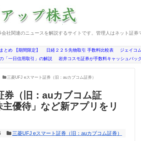
券会社関連のニュースを解説するサイトです。管理人はネット証券
まとめ 【期間限定】
日経２２５先物取引 手数料比較表
ジェイコム
の「一日信用取引」の解説
岩井コスモ証券が手数料キャッシュバッ
三菱UFJ eスマート証券（旧：auカブコム証券）
ト証券（旧：auカブコム証
! 株主優待」など新アプリをリ
6
三菱UFJ eスマート証券（旧：auカブコム証券）