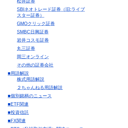
松井証券
SBIネオトレード証券（旧:ライブ
スター証券）
GMOクリック証券
SMBC日興証券
岩井コスモ証券
丸三証券
岡三オンライン
その他の証券会社
■用語解説
株式用語解説
２ちゃんねる用語解説
■個別銘柄のニュース
■ETF関連
■投資信託
■FX関連