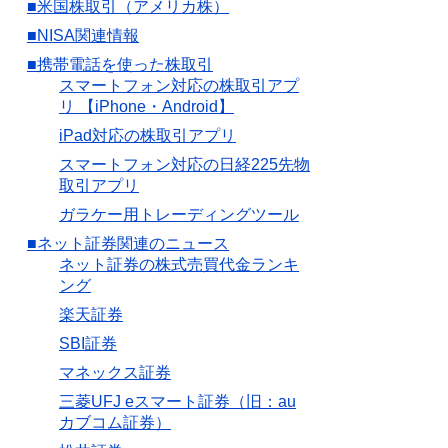
■米国株取引（アメリカ株）
■NISA関連情報
■携帯電話を使った株取引
スマートフォン対応の株取引アプ
リ 【iPhone・Android】
iPad対応の株取引アプリ
スマートフォン対応の日経225先物
取引アプリ
ガラケー用トレーディングツール
■ネット証券関連のニュース
ネット証券の株式売買代金ランキ
ング
楽天証券
SBI証券
マネックス証券
三菱UFJ eスマート証券（旧：au
カブコム証券）