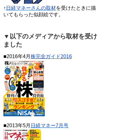
↑
日経マネーさんの取材
を受けたときに描
いてもらった似顔絵です。
▼以下のメディアから取材を受け
ました
■2016年4月
株完全ガイド2016
■2013年5月
日経マネー7月号