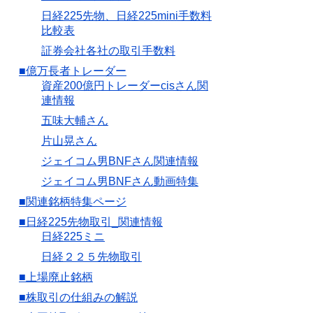
日経225先物、日経225mini手数料
比較表
証券会社各社の取引手数料
■億万長者トレーダー
資産200億円トレーダーcisさん関
連情報
五味大輔さん
片山晃さん
ジェイコム男BNFさん関連情報
ジェイコム男BNFさん動画特集
■関連銘柄特集ページ
■日経225先物取引_関連情報
日経225ミニ
日経２２５先物取引
■上場廃止銘柄
■株取引の仕組みの解説