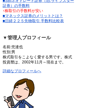
■SBIネオトレード証券（旧:ライブスター
証券）の手数料
↑株取引の手数料が安い
■マネックス証券のメリットとは？
■日経２２５先物取引 手数料比較表
▼管理人プロフィール
名前:兜達也
性別:男
株式取引をこよなく愛する男です。株式
投資暦は、2002年11月～現在まで。
詳細なプロフィールへ