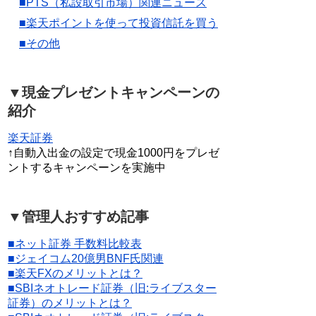
■PTS（私設取引市場）関連ニュース
■楽天ポイントを使って投資信託を買う
■その他
▼現金プレゼントキャンペーンの
紹介
楽天証券
↑自動入出金の設定で現金1000円をプレゼ
ントするキャンペーンを実施中
▼管理人おすすめ記事
■ネット証券 手数料比較表
■ジェイコム20億男BNF氏関連
■楽天FXのメリットとは？
■SBIネオトレード証券（旧:ライブスター
証券）のメリットとは？