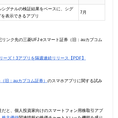
ルシグナルの検証結果をベースに、シグ
7月
グを表示できるアプリ
リンク先の三菱UFJ eスマート証券（旧：auカブコム
」シリーズ！3アプリを隔週連続リリース【PDF】
券（旧：auカブコム証券）
のスマホアプリに関する試み
社だと、個人投資家向けのスマートフォン用株取引アプ
、
株主優待
関連情報や株価チャートといった機能を盛り