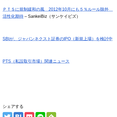
ＰＴＳに規制緩和の風 2012年10月にも５％ルール除外
活性化期待
– SankeiBiz（サンケイビズ）
SBIが、ジャパンネクスト証券のIPO（新規上場）を検討中
PTS（私設取引市場）関連ニュース
シェアする