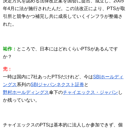
決定方式を認める法律改正案を国会に提出、成立し、2005
年4月に法が施行されたんだ。この法改正により、PTSが取
引所と競争かつ補完し共に成長していくインフラが整備さ
れた。
祐作：
ところで、日本にはどれくらいPTSがあるんです
か？
兜：
一時は国内に7社あったPTSだけれど、今は
SBIホールディ
ングス
系列の
SBIジャパンネクスト証券
と
野村ホールディングス
傘下の
チャイエックス・ジャパン
し
か残っていない。
チャイエックスのPTSは基本的に法人しか参加できず、個