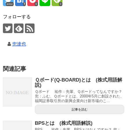
error
0
0
フォローする
兜達也
関連記事
Ｑボード(Q-BOARD)とは (株式用語解
説)
Ｑボード 祐作：先輩、Ｑボードってなんですか？
兜：ふむ、Ｑボードとは、2000年5月に創設された、
福岡証券取引所の新興企業向け新市場のこ...
記事を読む
BPSとは (株式用語解説)
BPS 祐作：先輩、BPSとはなんですか？ 兜：