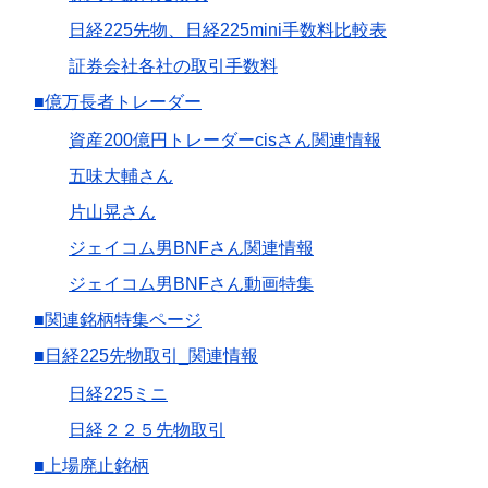
日経225先物、日経225mini手数料比較表
証券会社各社の取引手数料
■億万長者トレーダー
資産200億円トレーダーcisさん関連情報
五味大輔さん
片山晃さん
ジェイコム男BNFさん関連情報
ジェイコム男BNFさん動画特集
■関連銘柄特集ページ
■日経225先物取引_関連情報
日経225ミニ
日経２２５先物取引
■上場廃止銘柄