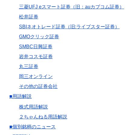
三菱UFJ eスマート証券（旧：auカブコム証券）
松井証券
SBIネオトレード証券（旧:ライブスター証券）
GMOクリック証券
SMBC日興証券
岩井コスモ証券
丸三証券
岡三オンライン
その他の証券会社
■用語解説
株式用語解説
２ちゃんねる用語解説
■個別銘柄のニュース