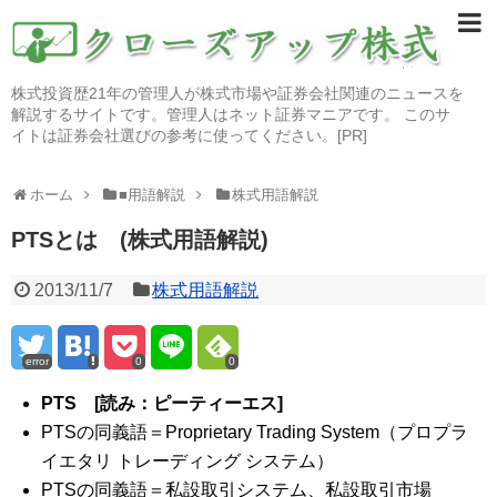
株式投資歴21年の管理人が株式市場や証券会社関連のニュースを
解説するサイトです。管理人はネット証券マニアです。 このサ
イトは証券会社選びの参考に使ってください。[PR]
ホーム
■用語解説
株式用語解説
PTSとは (株式用語解説)
2013/11/7
株式用語解説
error
0
0
PTS [読み：ピーティーエス]
PTSの同義語＝Proprietary Trading System（プロプラ
イエタリ トレーディング システム）
PTSの同義語＝私設取引システム、私設取引市場