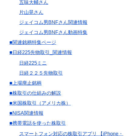
五味大輔さん
片山晃さん
ジェイコム男BNFさん関連情報
ジェイコム男BNFさん動画特集
■関連銘柄特集ページ
■日経225先物取引_関連情報
日経225ミニ
日経２２５先物取引
■上場廃止銘柄
■株取引の仕組みの解説
■米国株取引（アメリカ株）
■NISA関連情報
■携帯電話を使った株取引
スマートフォン対応の株取引アプリ 【iPhone・