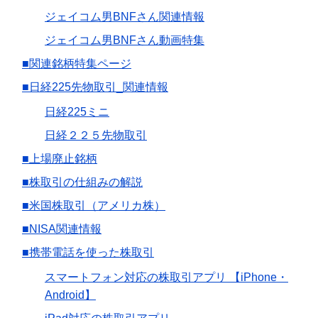
ジェイコム男BNFさん関連情報
ジェイコム男BNFさん動画特集
■関連銘柄特集ページ
■日経225先物取引_関連情報
日経225ミニ
日経２２５先物取引
■上場廃止銘柄
■株取引の仕組みの解説
■米国株取引（アメリカ株）
■NISA関連情報
■携帯電話を使った株取引
スマートフォン対応の株取引アプリ 【iPhone・
Android】