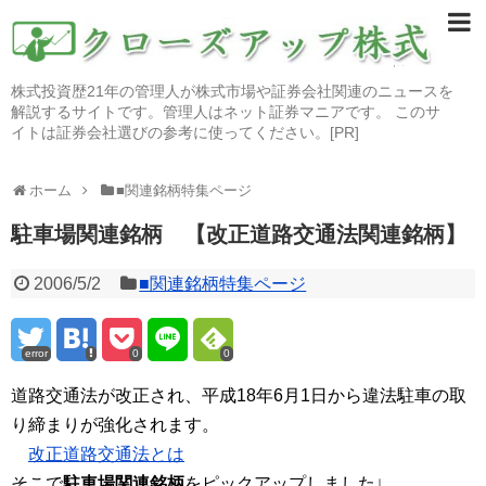
株式投資歴21年の管理人が株式市場や証券会社関連のニュースを
解説するサイトです。管理人はネット証券マニアです。 このサ
イトは証券会社選びの参考に使ってください。[PR]
ホーム
■関連銘柄特集ページ
駐車場関連銘柄 【改正道路交通法関連銘柄】
2006/5/2
■関連銘柄特集ページ
error
0
0
道路交通法が改正され、平成18年6月1日から違法駐車の取
り締まりが強化されます。
改正道路交通法とは
そこで
駐車場関連銘柄
をピックアップしました↓