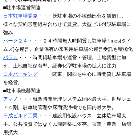
■駐車場運営関連
日本駐車場開発
・・・既駐車場の不稼働部分を賃借し、
様々な契約形態組み合わせて賃貸。大型ビル付設駐車場に
強み
パーク２４
・・・２４時間無人時間貸し駐車場Times(タイ
ムズ)を運営。企業保有の来客用駐車場の運営受託も積極化
パラカ
・・・時間貸駐車場を運営・管理。土地賃型に加
え、土地自社保有型、証券化型駐車場の拡大に注力
日本パーキング
・・・関東、関西を中心に時間貸し駐車場
を経営。
■駐車場機器関連
アマノ
・・・就業時間管理システム国内最大手。世界シェ
ア４割。駐車場管理や床面洗浄機でも国内最大手。
日成ビルド工業
・・・建設用仮設ハウス、立体駐車場大
手。公共投資ではなく民間建築に依存。官需・農業・店舗
用拡大