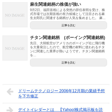
麻生関連銘柄の株価が強い
9月2日、福田首相による突然の辞任表明を受け、株
式市場では次期首相の有力候補として注目される麻
生太郎氏に関連する銘柄が人気を集めました。 麻...
記事を読む
チタン関連銘柄 (ボーイング関連銘柄)
先日、大韓航空がアメリカのボーイング社に飛行機
を大量発注したので、航空機の材料に使われるチタ
ンに関連した業界が熱いようです。チタン関連銘柄
を...
記事を読む
ドリームテクノロジー 2006年12月期の業績予想
を下方修正
デイトイレダーとは 【Yahoo!株式掲示板を読