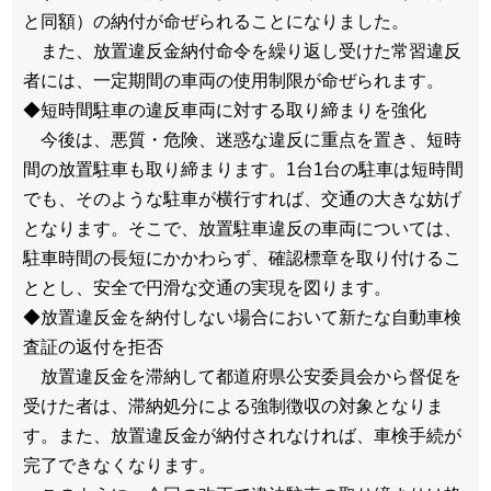
と同額）の納付が命ぜられることになりました。
また、放置違反金納付命令を繰り返し受けた常習違反
者には、一定期間の車両の使用制限が命ぜられます。
◆短時間駐車の違反車両に対する取り締まりを強化
今後は、悪質・危険、迷惑な違反に重点を置き、短時
間の放置駐車も取り締まります。1台1台の駐車は短時間
でも、そのような駐車が横行すれば、交通の大きな妨げ
となります。そこで、放置駐車違反の車両については、
駐車時間の長短にかかわらず、確認標章を取り付けるこ
ととし、安全で円滑な交通の実現を図ります。
◆放置違反金を納付しない場合において新たな自動車検
査証の返付を拒否
放置違反金を滞納して都道府県公安委員会から督促を
受けた者は、滞納処分による強制徴収の対象となりま
す。また、放置違反金が納付されなければ、車検手続が
完了できなくなります。