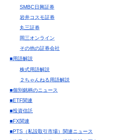
SMBC日興証券
岩井コスモ証券
丸三証券
岡三オンライン
その他の証券会社
■用語解説
株式用語解説
２ちゃんねる用語解説
■個別銘柄のニュース
■ETF関連
■投資信託
■FX関連
■PTS（私設取引市場）関連ニュース