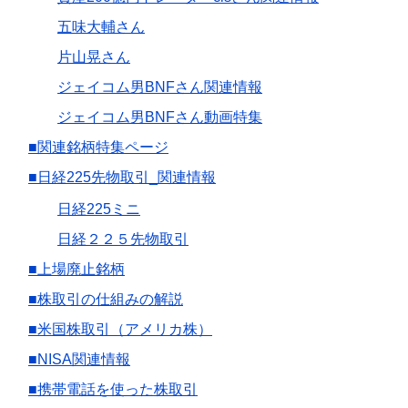
五味大輔さん
片山晃さん
ジェイコム男BNFさん関連情報
ジェイコム男BNFさん動画特集
■関連銘柄特集ページ
■日経225先物取引_関連情報
日経225ミニ
日経２２５先物取引
■上場廃止銘柄
■株取引の仕組みの解説
■米国株取引（アメリカ株）
■NISA関連情報
■携帯電話を使った株取引