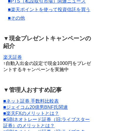
■PTS（私設取引市場）関連ニュース
■楽天ポイントを使って投資信託を買う
■その他
▼現金プレゼントキャンペーンの
紹介
楽天証券
↑自動入出金の設定で現金1000円をプレゼ
ントするキャンペーンを実施中
▼管理人おすすめ記事
■ネット証券 手数料比較表
■ジェイコム20億男BNF氏関連
■楽天FXのメリットとは？
■SBIネオトレード証券（旧:ライブスター
証券）のメリットとは？