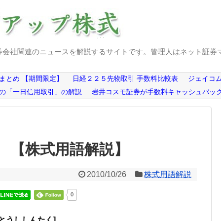
券会社関連のニュースを解説するサイトです。管理人はネット証券
まとめ 【期間限定】
日経２２５先物取引 手数料比較表
ジェイコム
の「一日信用取引」の解説
岩井コスモ証券が手数料キャッシュバッ
 【株式用語解説】
2010/10/26
株式用語解説
0
とうししんたく]