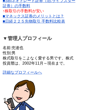
■SBIネオトレード証券（旧:ライブスター
証券）の手数料
↑株取引の手数料が安い
■マネックス証券のメリットとは？
■日経２２５先物取引 手数料比較表
▼管理人プロフィール
名前:兜達也
性別:男
株式取引をこよなく愛する男です。株式
投資暦は、2002年11月～現在まで。
詳細なプロフィールへ