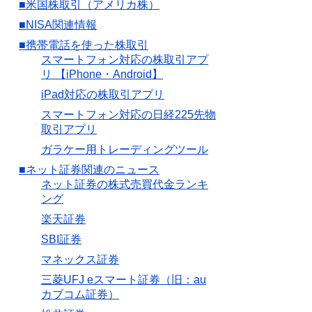
■米国株取引（アメリカ株）
■NISA関連情報
■携帯電話を使った株取引
スマートフォン対応の株取引アプ
リ 【iPhone・Android】
iPad対応の株取引アプリ
スマートフォン対応の日経225先物
取引アプリ
ガラケー用トレーディングツール
■ネット証券関連のニュース
ネット証券の株式売買代金ランキ
ング
楽天証券
SBI証券
マネックス証券
三菱UFJ eスマート証券（旧：au
カブコム証券）