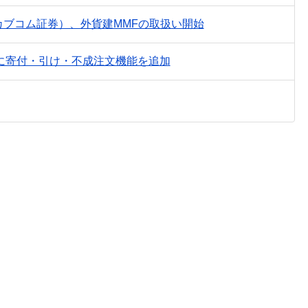
uカブコム証券）、外貨建MMFの取扱い開始
に寄付・引け・不成注文機能を追加