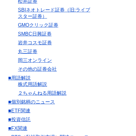
松井証券
SBIネオトレード証券（旧:ライブ
スター証券）
GMOクリック証券
SMBC日興証券
岩井コスモ証券
丸三証券
岡三オンライン
その他の証券会社
■用語解説
株式用語解説
２ちゃんねる用語解説
■個別銘柄のニュース
■ETF関連
■投資信託
■FX関連