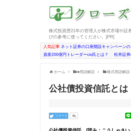
株式投資歴21年の管理人が株式市場や証
びの参考に使ってください。[PR]
人気記事
ネット証券の口座開設キャンペーンの
資産200億円トレーダーcis氏とは？
松井証券
ホーム
■用語解説
株式用語解説
公社債投資信託とは
ツイート
公社債投資信託 [読み：こうしゃさい