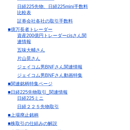
日経225先物、日経225mini手数料
比較表
証券会社各社の取引手数料
■億万長者トレーダー
資産200億円トレーダーcisさん関
連情報
五味大輔さん
片山晃さん
ジェイコム男BNFさん関連情報
ジェイコム男BNFさん動画特集
■関連銘柄特集ページ
■日経225先物取引_関連情報
日経225ミニ
日経２２５先物取引
■上場廃止銘柄
■株取引の仕組みの解説