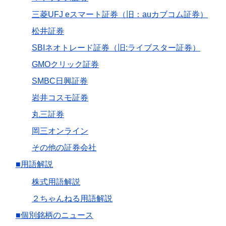
三菱UFJ eスマート証券（旧：auカブコム証券）
松井証券
SBIネオトレード証券（旧:ライブスター証券）
GMOクリック証券
SMBC日興証券
岩井コスモ証券
丸三証券
岡三オンライン
その他の証券会社
■用語解説
株式用語解説
２ちゃんねる用語解説
■個別銘柄のニュース