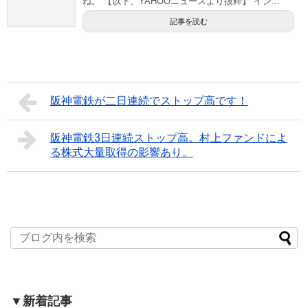
ね。 【以下、YAHOOニュースより抜粋】 イン...
記事を読む
阪神電鉄が二日連続でストップ高です！
阪神電鉄3日連続ストップ高。村上ファンドによ
る株式大量取得の影響あり。
▼新着記事