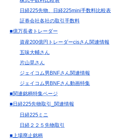
株式手数料比較表
日経225先物、日経225mini手数料比較表
証券会社各社の取引手数料
■億万長者トレーダー
資産200億円トレーダーcisさん関連情報
五味大輔さん
片山晃さん
ジェイコム男BNFさん関連情報
ジェイコム男BNFさん動画特集
■関連銘柄特集ページ
■日経225先物取引_関連情報
日経225ミニ
日経２２５先物取引
■上場廃止銘柄