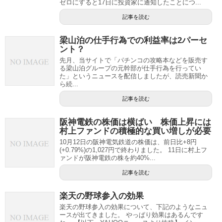
ゼロにすると17日に投資家に通知したことにつ...
記事を読む
梁山泊の仕手行為での利益率は2パーセ
ント？
先月、当サイトで「パチンコの攻略本などを販売す
る梁山泊グループの元幹部が仕手行為を行ってい
た」というニュースを配信しましたが、読売新聞か
ら続...
記事を読む
阪神電鉄の株価は横ばい 株価上昇には
村上ファンドの積極的な買い増しが必要
10月12日の阪神電気鉄道の株価は、前日比+8円
(+0.79%)の1,027円で終わりました。 11日に村上フ
ァンドが阪神電鉄の株を約40%...
記事を読む
楽天の野球参入の効果
楽天の野球参入の効果について、下記のようなニュ
ースが出てきました。 やっぱり効果はあるんです