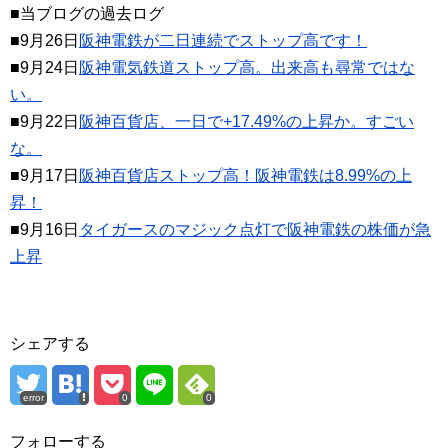
■当ブログの過去ログ
■9月26日
阪神電鉄が二日連続でストップ高です！
■9月24日
阪神電気鉄道ストップ高。出来高も尋常ではな
い。
■9月22日
阪神百貨店、一日で+17.49%の上昇か。すごい
な。
■9月17日
阪神百貨店ストップ高！阪神電鉄は8.99%の上
昇！
■9月16日
タイガースのマジック点灯で阪神電鉄の株価が急
上昇
シェアする
error
0
0
フォローする