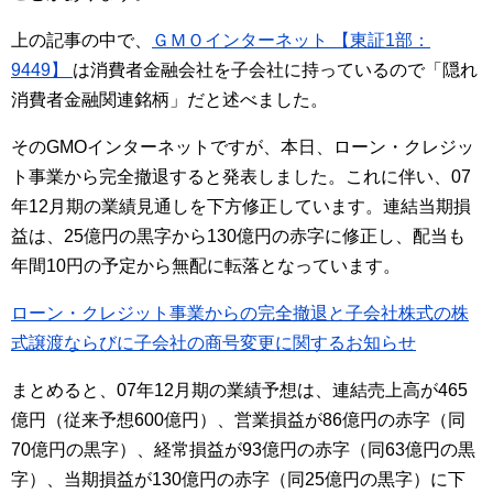
上の記事の中で、
ＧＭＯインターネット 【東証1部：
9449】
は消費者金融会社を子会社に持っているので「隠れ
消費者金融関連銘柄」だと述べました。
そのGMOインターネットですが、本日、ローン・クレジッ
ト事業から完全撤退すると発表しました。これに伴い、07
年12月期の業績見通しを下方修正しています。連結当期損
益は、25億円の黒字から130億円の赤字に修正し、配当も
年間10円の予定から無配に転落となっています。
ローン・クレジット事業からの完全撤退と子会社株式の株
式譲渡ならびに子会社の商号変更に関するお知らせ
まとめると、07年12月期の業績予想は、連結売上高が465
億円（従来予想600億円）、営業損益が86億円の赤字（同
70億円の黒字）、経常損益が93億円の赤字（同63億円の黒
字）、当期損益が130億円の赤字（同25億円の黒字）に下