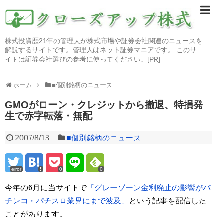
株式投資歴21年の管理人が株式市場や証券会社関連のニュースを
解説するサイトです。管理人はネット証券マニアです。 このサ
イトは証券会社選びの参考に使ってください。[PR]
ホーム
■個別銘柄のニュース
GMOがローン・クレジットから撤退、特損発
生で赤字転落・無配
2007/8/13
■個別銘柄のニュース
error
0
0
今年の6月に当サイトで
「グレーゾーン金利廃止の影響がパ
チンコ・パチスロ業界にまで波及」
という記事を配信した
ことがあります。