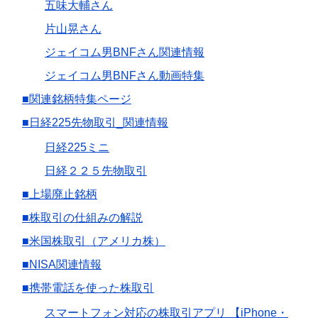
五味大輔さん
片山晃さん
ジェイコム男BNFさん関連情報
ジェイコム男BNFさん動画特集
■関連銘柄特集ページ
■日経225先物取引_関連情報
日経225ミニ
日経２２５先物取引
■上場廃止銘柄
■株取引の仕組みの解説
■米国株取引（アメリカ株）
■NISA関連情報
■携帯電話を使った株取引
スマートフォン対応の株取引アプリ 【iPhone・