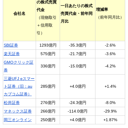
の株式売買
一日あたりの株式
増減率
代金
会社名
売買代金・前年同
（前年同月比）
（現物取引
月比
＋信用取
引）
SBI証券
1293億円
-35.3億円
-2.6%
楽天証券
575億円
-21.7億円
-3.6%
GMOクリック証
336億円
-15.0億円
-4.2%
券
三菱UFJ eスマー
ト証券（旧：au
285億円
+4.0億円
+1.4%
カブコム証券）
松井証券
276億円
-24.3億円
-8.0%
マネックス証券
266億円
-114.0億円
-29.9%
岡三オンライン
250億円
+4.0億円
+1.87%