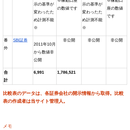
※稼動口座
※稼動口
示の基準が
示の基準が
の数値です
座の数値
変わったた
変わったた
です
め計測不能
め計測不能
※
※
番
SBI証券
非公開
非公開
非公開
2011年10月
外
から数値非
公開
合
6,991
1,786,521
計
比較表のデータは、各証券会社の開示情報から取得。比較
表の作成者は当サイト管理人。
メモ