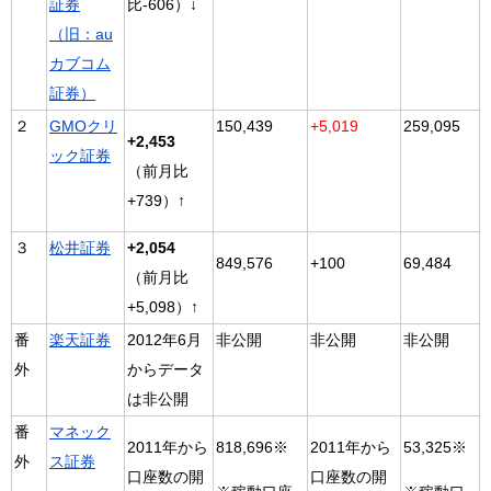
証券
比-606）↓
（旧：au
カブコム
証券）
２
GMOクリ
150,439
+5,019
259,095
+2,453
ック証券
（前月比
+739）↑
３
松井証券
+2,054
849,576
+100
69,484
（前月比
+5,098）↑
番
楽天証券
2012年6月
非公開
非公開
非公開
外
からデータ
は非公開
番
マネック
2011年から
818,696※
2011年から
53,325※
外
ス証券
口座数の開
口座数の開