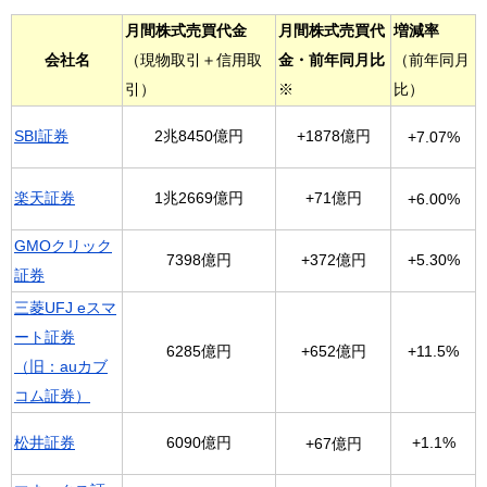
月間株式売買代金
月間株式売買代
増減率
会社名
（現物取引＋信用取
金・前年同月比
（前年同月
引）
※
比）
SBI証券
2兆8450億円
+1878億円
+7.07%
楽天証券
1兆2669億円
+71億円
+6.00%
GMOクリック
7398億円
+372億円
+5.30%
証券
三菱UFJ eスマ
ート証券
6285億円
+652億円
+11.5%
（旧：auカブ
コム証券）
松井証券
6090億円
+1.1%
+67億円