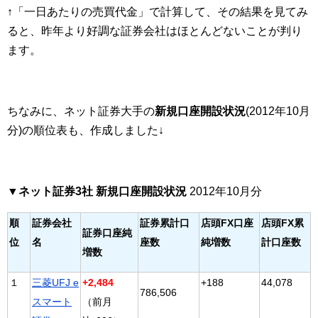
↑「一日あたりの売買代金」で計算して、その結果を見てみ
ると、昨年より好調な証券会社はほとんどないことが判り
ます。
ちなみに、ネット証券大手の
新規口座開設状況
(2012年10月
分)の順位表も、作成しました↓
▼ネット証券3社 新規口座開設状況
2012年10月分
順
証券会社
証券累計口
店頭FX口座
店頭FX累
証券口座純
位
名
座数
純増数
計口座数
増数
１
三菱UFJ e
+2,484
+188
44,078
786,506
スマート
（前月