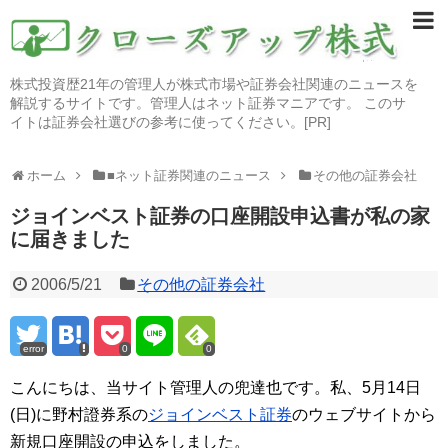
株式投資歴21年の管理人が株式市場や証券会社関連のニュースを
解説するサイトです。管理人はネット証券マニアです。 このサ
イトは証券会社選びの参考に使ってください。[PR]
ホーム
■ネット証券関連のニュース
その他の証券会社
ジョインベスト証券の口座開設申込書が私の家
に届きました
2006/5/21
その他の証券会社
error
0
0
こんにちは、当サイト管理人の兜達也です。私、5月14日
(日)に野村證券系の
ジョインベスト証券
のウェブサイトから
新規口座開設の申込をしました。