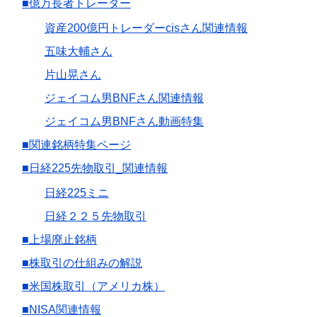
■億万長者トレーダー
資産200億円トレーダーcisさん関連情報
五味大輔さん
片山晃さん
ジェイコム男BNFさん関連情報
ジェイコム男BNFさん動画特集
■関連銘柄特集ページ
■日経225先物取引_関連情報
日経225ミニ
日経２２５先物取引
■上場廃止銘柄
■株取引の仕組みの解説
■米国株取引（アメリカ株）
■NISA関連情報