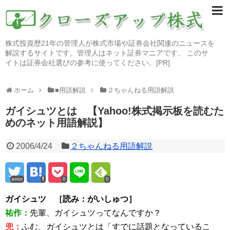
株式投資歴21年の管理人が株式市場や証券会社関連のニュースを
解説するサイトです。管理人はネット証券マニアです。 このサ
イトは証券会社選びの参考に使ってください。[PR]
ホーム
■用語解説
２ちゃんねる用語解説
ガイシュツとは 【Yahoo!株式掲示板を読むた
めのネット用語解説】
2006/4/24
２ちゃんねる用語解説
error
0
0
ガイシュツ ［読み：がいしゅつ］
祐作：
先輩、ガイシュツってなんですか？
兜：
ふむ、ガイシュツとは「すでに話題となっているこ