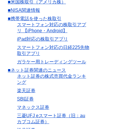
■米国株取引（アメリカ株）
■NISA関連情報
■携帯電話を使った株取引
スマートフォン対応の株取引アプ
リ 【iPhone・Android】
iPad対応の株取引アプリ
スマートフォン対応の日経225先物
取引アプリ
ガラケー用トレーディングツール
■ネット証券関連のニュース
ネット証券の株式売買代金ランキ
ング
楽天証券
SBI証券
マネックス証券
三菱UFJ eスマート証券（旧：au
カブコム証券）