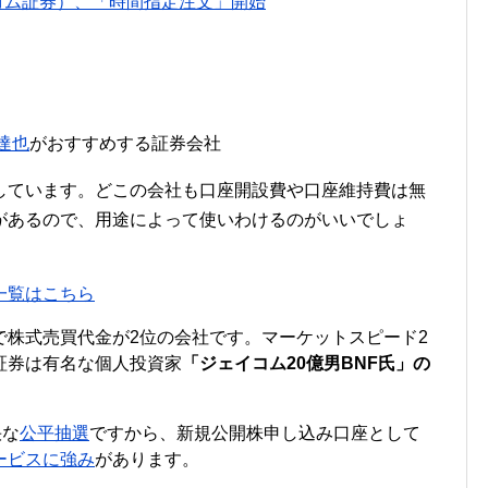
ブコム証券）、「時間指定注文」開始
達也
がおすすめする証券会社
しています。どこの会社も口座開設費や口座維持費は無
があるので、用途によって使いわけるのがいいでしょ
一覧はこちら
で株式売買代金が2位の会社です。マーケットスピード2
証券は有名な個人投資家
「ジェイコム20億男BNF氏」の
快な
公平抽選
ですから、新規公開株申し込み口座として
ービスに強み
があります。