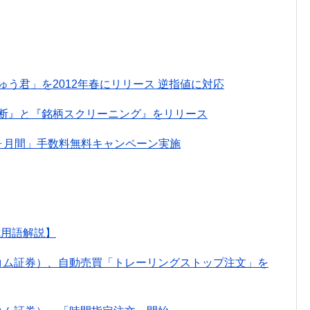
う君」を2012年春にリリース 逆指値に対応
診断』と『銘柄スクリーニング』をリリース
ヶ月間」手数料無料キャンペーン実施
式用語解説】
カブコム証券）、自動売買「トレーリングストップ注文」を