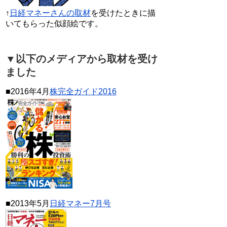
↑
日経マネーさんの取材
を受けたときに描
いてもらった似顔絵です。
▼以下のメディアから取材を受け
ました
■2016年4月
株完全ガイド2016
■2013年5月
日経マネー7月号