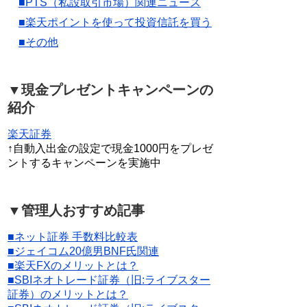
■PTS（私設取引市場）関連ニュース
■楽天ポイントを使って投資信託を買う
■その他
▼現金プレゼントキャンペーンの
紹介
楽天証券
↑自動入出金の設定で現金1000円をプレゼ
ントするキャンペーンを実施中
▼管理人おすすめ記事
■ネット証券 手数料比較表
■ジェイコム20億男BNF氏関連
■楽天FXのメリットとは？
■SBIネオトレード証券（旧:ライブスター
証券）のメリットとは？