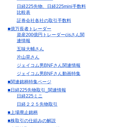
日経225先物、日経225mini手数料
比較表
証券会社各社の取引手数料
■億万長者トレーダー
資産200億円トレーダーcisさん関
連情報
五味大輔さん
片山晃さん
ジェイコム男BNFさん関連情報
ジェイコム男BNFさん動画特集
■関連銘柄特集ページ
■日経225先物取引_関連情報
日経225ミニ
日経２２５先物取引
■上場廃止銘柄
■株取引の仕組みの解説