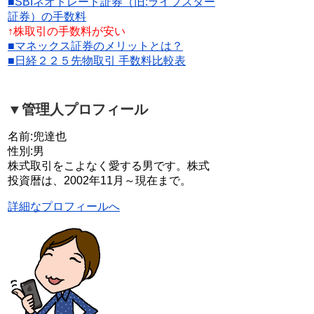
■SBIネオトレード証券（旧:ライブスター
証券）の手数料
↑株取引の手数料が安い
■マネックス証券のメリットとは？
■日経２２５先物取引 手数料比較表
▼管理人プロフィール
名前:兜達也
性別:男
株式取引をこよなく愛する男です。株式
投資暦は、2002年11月～現在まで。
詳細なプロフィールへ