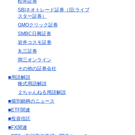
松井証券
SBIネオトレード証券（旧:ライブ
スター証券）
GMOクリック証券
SMBC日興証券
岩井コスモ証券
丸三証券
岡三オンライン
その他の証券会社
■用語解説
株式用語解説
２ちゃんねる用語解説
■個別銘柄のニュース
■ETF関連
■投資信託
■FX関連