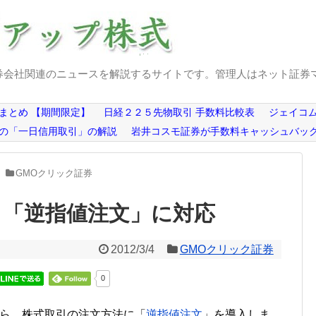
券会社関連のニュースを解説するサイトです。管理人はネット証券
まとめ 【期間限定】
日経２２５先物取引 手数料比較表
ジェイコム
の「一日信用取引」の解説
岩井コスモ証券が手数料キャッシュバッ
GMOクリック証券
、「逆指値注文」に対応
2012/3/4
GMOクリック証券
0
0日から、株式取引の注文方法に「
逆指値注文
」を導入しま