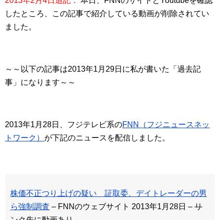
2013年2月4日追記：
本日、FNNのサイトとYoutubeを確認
したところ、この記事で紹介している動画が削除されてい
ました。
～～以下の記事は2013年1月29日に私が書いた「過去記
事」になります～～
2013年1月28日、フジテレビ系の
FNN（フジニュースネッ
トワーク）
が下記のニュースを配信しました。
株価不正つり上げの疑い 証取委、デイトレーダーの男
ら強制調査
– FNNのウェブサイト 2013年1月28日 –
リ
ンク先に動画あり