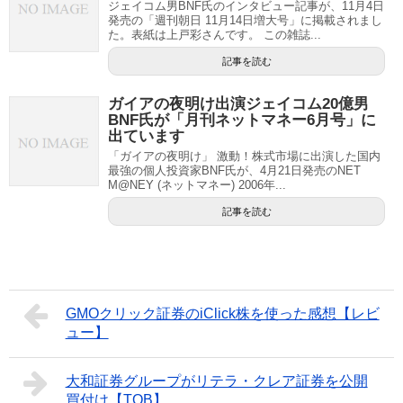
ジェイコム男BNF氏のインタビュー記事が、11月4日
発売の「週刊朝日 11月14日増大号」に掲載されまし
た。表紙は上戸彩さんです。 この雑誌...
記事を読む
ガイアの夜明け出演ジェイコム20億男
BNF氏が「月刊ネットマネー6月号」に
出ています
「ガイアの夜明け」 激動！株式市場に出演した国内
最強の個人投資家BNF氏が、4月21日発売のNET
M@NEY (ネットマネー) 2006年...
記事を読む
GMOクリック証券のiClick株を使った感想【レビ
ュー】
大和証券グループがリテラ・クレア証券を公開
買付け【TOB】