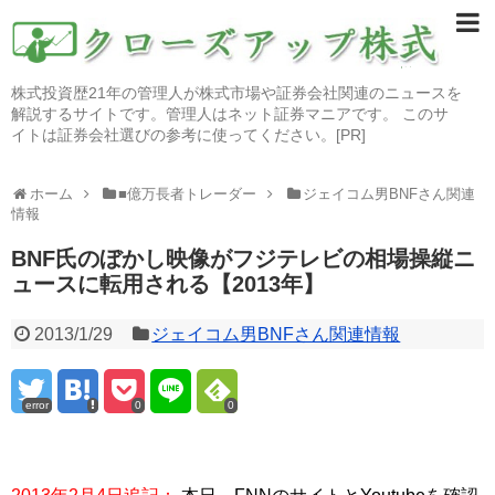
株式投資歴21年の管理人が株式市場や証券会社関連のニュースを
解説するサイトです。管理人はネット証券マニアです。 このサ
イトは証券会社選びの参考に使ってください。[PR]
ホーム
■億万長者トレーダー
ジェイコム男BNFさん関連
情報
BNF氏のぼかし映像がフジテレビの相場操縦ニ
ュースに転用される【2013年】
2013/1/29
ジェイコム男BNFさん関連情報
error
0
0