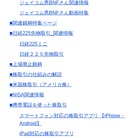
ジェイコム男BNFさん関連情報
ジェイコム男BNFさん動画特集
■関連銘柄特集ページ
■日経225先物取引_関連情報
日経225ミニ
日経２２５先物取引
■上場廃止銘柄
■株取引の仕組みの解説
■米国株取引（アメリカ株）
■NISA関連情報
■携帯電話を使った株取引
スマートフォン対応の株取引アプリ 【iPhone・
Android】
iPad対応の株取引アプリ