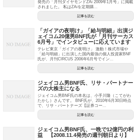
発売の「月刊ダイヤモンドZAi 2009年1月号」に掲載
されました。 私はZAiを定期購...
記事を読む
「ガイアの夜明け」「給与明細」出演ジ
ェイコム20億男BNF氏が「月刊サーカス
6月号」でインタビューに応えています
テレビ東京「ガイアの夜明け」 激動！株式市場や
「給与明細」に出演した国内最強の個人投資家BNF
氏が、月刊CIRCUS 2006年6月号でイン...
記事を読む
ジェイコム男BNF氏、リサ・パートナー
ズの大株主になる
ジェイコム男BNF氏の本名は、小手川隆（こてがわ
たかし）さんです。 BNF氏が、2010年6月30日時点
で、リサ・パートナーズ【証券コー...
記事を読む
ジェイコム男BNF氏、一晩で12億円の利
益 【2008.11.4発売の週刊朝日より】