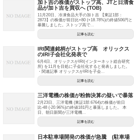
加ト吉の株価がストップ高、JTと日清食
品が加ト吉を買収へ (TOB)
11月20日、冷凍食品大手の加ト吉 【東証1部：
2873】の株価が前日比+80 (+18.78%)の終値506円と
暴騰しました。ストップ高で...
記事を読む
IRI関連銘柄がストップ高 オリックス
のIRI子会社化発表で
6月4日、オリックスがIRI(インターネット総合研究
所) を11月を目処に子会社化すると発表しました。
・関連記事 オリックスがIRIを子会...
記事を読む
三洋電機の株価が粉飾決算の疑いで暴落
2月23日、三洋電機 (東証1部:6764)の株価が前日
比-48 (-20.96%)の終値181円と暴落しました。 本
日、朝日新聞が三洋電機...
記事を読む
日本駐車場開発の株価が急騰 (駐車場