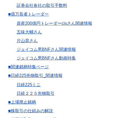
証券会社各社の取引手数料
■億万長者トレーダー
資産200億円トレーダーcisさん関連情報
五味大輔さん
片山晃さん
ジェイコム男BNFさん関連情報
ジェイコム男BNFさん動画特集
■関連銘柄特集ページ
■日経225先物取引_関連情報
日経225ミニ
日経２２５先物取引
■上場廃止銘柄
■株取引の仕組みの解説