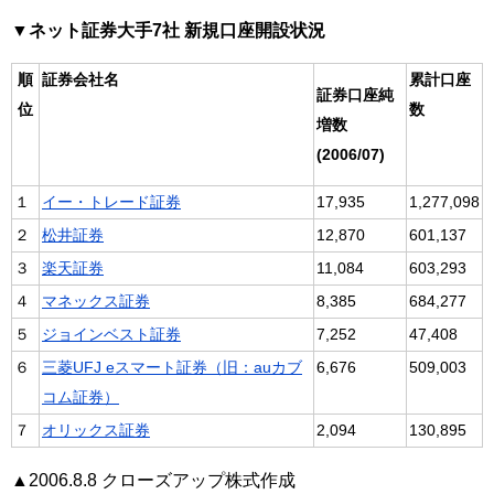
▼ネット証券大手7社 新規口座開設状況
順
証券会社名
累計口座
証券口座純
位
数
増数
(2006/07)
１
イー・トレード証券
17,935
1,277,098
２
松井証券
12,870
601,137
３
楽天証券
11,084
603,293
４
マネックス証券
8,385
684,277
５
ジョインベスト証券
7,252
47,408
６
三菱UFJ eスマート証券（旧：auカブ
6,676
509,003
コム証券）
７
オリックス証券
2,094
130,895
▲2006.8.8 クローズアップ株式作成