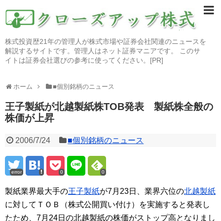
株式投資歴21年の管理人が株式市場や証券会社関連のニュースを
解説するサイトです。管理人はネット証券マニアです。 このサ
イトは証券会社選びの参考に使ってください。[PR]
ホーム
■個別銘柄のニュース
王子製紙が北越製紙株TOB発表 製紙株全般の
株価が上昇
2006/7/24
■個別銘柄のニュース
error
0
0
製紙業界最大手の
王子製紙
が7月23日、業界六位の
北越製紙
に対してＴＯＢ（株式公開買い付け）を実施すると発表し
たため、7月24日の北越製紙の株価がストップ高となりまし