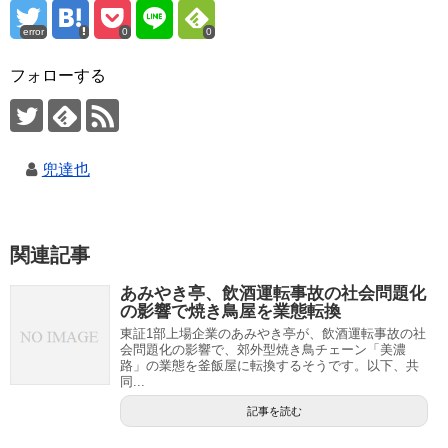
error
0
0
フォローする
兜達也
関連記事
あみやき亭、飲酒運転事故の社会問題化
の影響で焼き鳥屋を業態転換
東証1部上場企業のあみやき亭が、飲酒運転事故の社
会問題化の影響で、郊外型焼き鳥チェーン「美濃
路」の業態を釜飯屋に転換するそうです。以下、共
同...
記事を読む