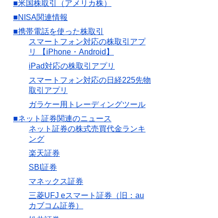
■米国株取引（アメリカ株）
■NISA関連情報
■携帯電話を使った株取引
スマートフォン対応の株取引アプ
リ 【iPhone・Android】
iPad対応の株取引アプリ
スマートフォン対応の日経225先物
取引アプリ
ガラケー用トレーディングツール
■ネット証券関連のニュース
ネット証券の株式売買代金ランキ
ング
楽天証券
SBI証券
マネックス証券
三菱UFJ eスマート証券（旧：au
カブコム証券）