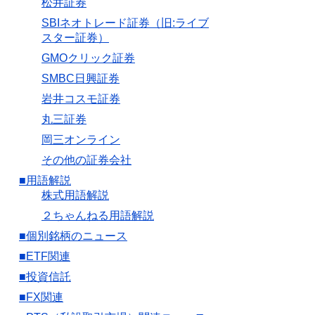
松井証券
SBIネオトレード証券（旧:ライブ
スター証券）
GMOクリック証券
SMBC日興証券
岩井コスモ証券
丸三証券
岡三オンライン
その他の証券会社
■用語解説
株式用語解説
２ちゃんねる用語解説
■個別銘柄のニュース
■ETF関連
■投資信託
■FX関連