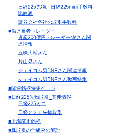
日経225先物、日経225mini手数料
比較表
証券会社各社の取引手数料
■億万長者トレーダー
資産200億円トレーダーcisさん関
連情報
五味大輔さん
片山晃さん
ジェイコム男BNFさん関連情報
ジェイコム男BNFさん動画特集
■関連銘柄特集ページ
■日経225先物取引_関連情報
日経225ミニ
日経２２５先物取引
■上場廃止銘柄
■株取引の仕組みの解説