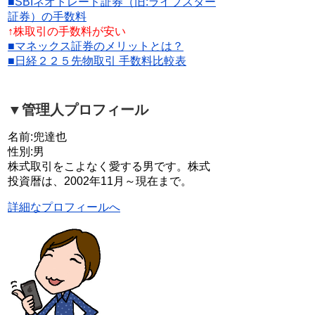
■SBIネオトレード証券（旧:ライブスター
証券）の手数料
↑株取引の手数料が安い
■マネックス証券のメリットとは？
■日経２２５先物取引 手数料比較表
▼管理人プロフィール
名前:兜達也
性別:男
株式取引をこよなく愛する男です。株式
投資暦は、2002年11月～現在まで。
詳細なプロフィールへ