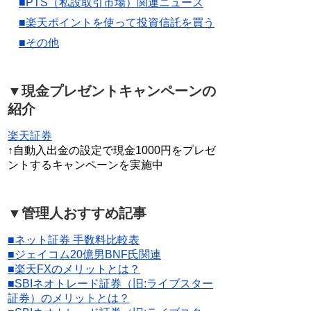
■PTS（私設取引市場）関連ニュース
■楽天ポイントを使って投資信託を買う
■その他
▼現金プレゼントキャンペーンの
紹介
楽天証券
↑自動入出金の設定で現金1000円をプレゼ
ントするキャンペーンを実施中
▼管理人おすすめ記事
■ネット証券 手数料比較表
■ジェイコム20億男BNF氏関連
■楽天FXのメリットとは？
■SBIネオトレード証券（旧:ライブスター
証券）のメリットとは？