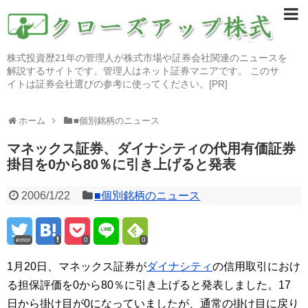
株式投資歴21年の管理人が株式市場や証券会社関連のニュースを
解説するサイトです。管理人はネット証券マニアです。 このサ
イトは証券会社選びの参考に使ってください。[PR]
ホーム
■個別銘柄のニュース
マネックス証券、ダイナシティの代用有価証券
掛目を0から80％に引き上げると発表
2006/1/22
■個別銘柄のニュース
error
0
0
1月20日、マネックス証券が
ダイナシティ
の信用取引におけ
る担保評価を0から80％に引き上げると発表しました。17
日から掛け目が0になっていましたが、通常の掛け目に戻り