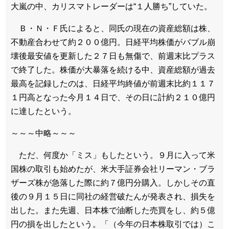
大嵐の中、カリスマトレーダーは“１人勝ち”していた。
Ｂ・Ｎ・Ｆ氏によると、同氏の現在の資産総額は株、
不動産合わせて約２００億円。日経平均株価がバブル崩
壊後最安値を更新した２７日も無傷で、前週末比プラス
で終了した。株価が大暴落を続ける中、資産総額が過去
最高を記録したのは、日経平均終値が前週末比約１１７
１円高となった今月１４日で、その日に計約２１０億円
に達したという。
～～～中略～～～
ただ、何度か「ミス」もしたという。９月に入って米
国株の取引も始めたが、米大手証券会社リーマン・ブラ
ザーズ株が急落した際に約７億円分購入。しかしその直
後の９月１５日に同社の経営破たんが発表され、損失を
出した。また先週、日本株で油断した売買をし、約５億
円の損を出したという。「（今年の日本株取引では）こ