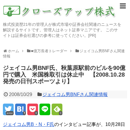
株式投資歴21年の管理人が株式市場や証券会社関連のニュースを
解説するサイトです。管理人はネット証券マニアです。 このサ
イトは証券会社選びの参考に使ってください。[PR]
ホーム
■億万長者トレーダー
ジェイコム男BNFさん関連
情報
ジェイコム男BNF氏、秋葉原駅前のビルを90億
円で購入 米国株取引は休止中 【2008.10.28
発売の日刊スポーツより】
2008/10/29
ジェイコム男BNFさん関連情報
error
0
0
ジェイコム男B・N・F氏
のインタビュー記事が、10月28日