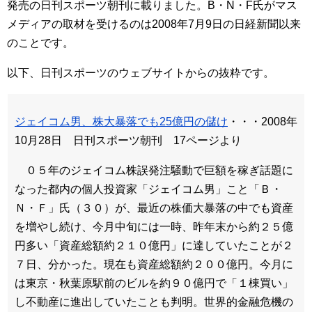
発売の日刊スポーツ朝刊に載りました。B・N・F氏がマス
メディアの取材を受けるのは2008年7月9日の日経新聞以来
のことです。
以下、日刊スポーツのウェブサイトからの抜粋です。
ジェイコム男、株大暴落でも25億円の儲け
・・・2008年
10月28日 日刊スポーツ朝刊 17ページより
０５年のジェイコム株誤発注騒動で巨額を稼ぎ話題に
なった都内の個人投資家「ジェイコム男」こと「Ｂ・
Ｎ・Ｆ」氏（３０）が、最近の株価大暴落の中でも資産
を増やし続け、今月中旬には一時、昨年末から約２５億
円多い「資産総額約２１０億円」に達していたことが２
７日、分かった。現在も資産総額約２００億円。今月に
は東京・秋葉原駅前のビルを約９０億円で「１棟買い」
し不動産に進出していたことも判明。世界的金融危機の