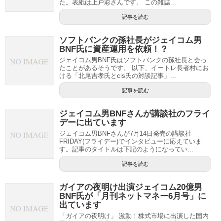
た。表紙は上戸彩さんです。 この雑誌...
記事を読む
ソフトバンクの孫社長がジェイコム男
BNF氏に資産運用を依頼！？
ジェイコム男BNF氏はソフトバンクの孫社長と会っ
たことがあるそうです。 以下、イートレ長者村にお
ける「北尾吉孝氏とcis氏の対談記事」...
記事を読む
ジェイコム男BNFさんが講談社のフライ
デーに出ています
ジェイコム男BNFさんが7月14日発売の講談社
FRIDAY(フライデー)でインタビューに応えていま
す。記事のタイトルは下記のようになってい...
記事を読む
ガイアの夜明け出演ジェイコム20億男
BNF氏が「月刊ネットマネー6月号」に
出ています
「ガイアの夜明け」 激動！株式市場に出演した国内