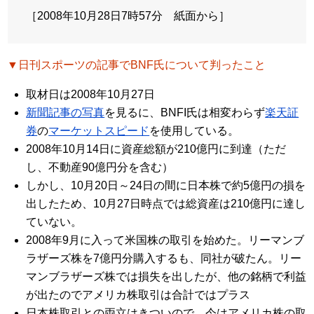
［2008年10月28日7時57分 紙面から］
▼日刊スポーツの記事でBNF氏について判ったこと
取材日は2008年10月27日
新聞記事の写真
を見るに、BNFI氏は相変わらず
楽天証
券
の
マーケットスピード
を使用している。
2008年10月14日に資産総額が210億円に到達（ただ
し、不動産90億円分を含む）
しかし、10月20日～24日の間に日本株で約5億円の損を
出したため、10月27日時点では総資産は210億円に達し
ていない。
2008年9月に入って米国株の取引を始めた。リーマンブ
ラザーズ株を7億円分購入するも、同社が破たん。リー
マンブラザーズ株では損失を出したが、他の銘柄で利益
が出たのでアメリカ株取引は合計ではプラス
日本株取引との両立はきついので、今はアメリカ株の取