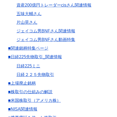
資産200億円トレーダーcisさん関連情報
五味大輔さん
片山晃さん
ジェイコム男BNFさん関連情報
ジェイコム男BNFさん動画特集
■関連銘柄特集ページ
■日経225先物取引_関連情報
日経225ミニ
日経２２５先物取引
■上場廃止銘柄
■株取引の仕組みの解説
■米国株取引（アメリカ株）
■NISA関連情報