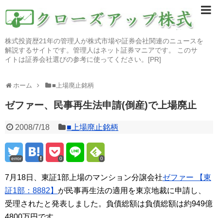
株式投資歴21年の管理人が株式市場や証券会社関連のニュースを
解説するサイトです。管理人はネット証券マニアです。 このサ
イトは証券会社選びの参考に使ってください。[PR]
ホーム
■上場廃止銘柄
ゼファー、民事再生法申請(倒産)で上場廃止
2008/7/18
■上場廃止銘柄
error
0
0
7月18日、東証1部上場のマンション分譲会社
ゼファー 【東
証1部：8882】
が民事再生法の適用を東京地裁に申請し、
受理されたと発表しました。負債総額は負債総額は約949億
4800万円です。