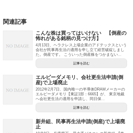
関連記事
こんな株は買ってはいけない 【倒産の
怖れがある銘柄の見つけ方】
4月13日、ヘラクレス上場企業のアドテックスという
会社が民事再生法の適用を申し立て経営破綻しまし
た。倒産です。 こういった倒産株をつかまない...
記事を読む
エルピーダメモリ、会社更生法申請(倒
産)で上場廃止
2012年2月7日、国内唯一の半導体DRAMメーカーの
エルピーダメモリ【東証1部：6665】が、 東京地裁
へ会社更生法の適用を申請し、同日保...
記事を読む
新井組、民事再生法申請(倒産)で上場廃
止