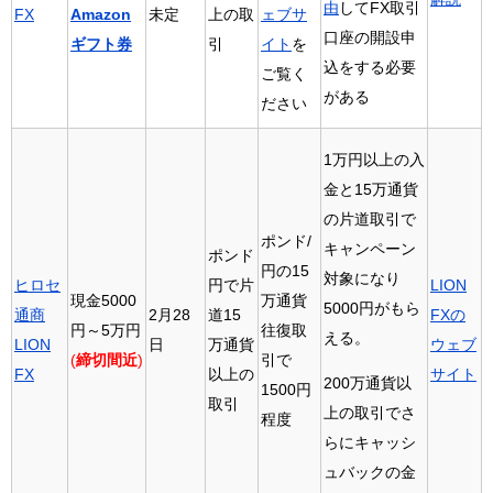
由
してFX取引
FX
Amazon
未定
上の取
ェブサ
口座の開設申
ギフト券
引
イト
を
込をする必要
ご覧く
がある
ださい
1万円以上の入
金と15万通貨
の片道取引で
ポンド/
キャンペーン
ポンド
円の15
対象になり
ヒロセ
円で片
LION
現金5000
万通貨
5000円がもら
通商
2月28
道15
FXの
円～5万円
往復取
える。
LION
日
万通貨
ウェブ
(
締切間近
)
引で
FX
以上の
サイト
200万通貨以
1500円
取引
上の取引でさ
程度
らにキャッシ
ュバックの金