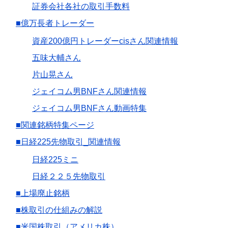
証券会社各社の取引手数料
■億万長者トレーダー
資産200億円トレーダーcisさん関連情報
五味大輔さん
片山晃さん
ジェイコム男BNFさん関連情報
ジェイコム男BNFさん動画特集
■関連銘柄特集ページ
■日経225先物取引_関連情報
日経225ミニ
日経２２５先物取引
■上場廃止銘柄
■株取引の仕組みの解説
■米国株取引（アメリカ株）