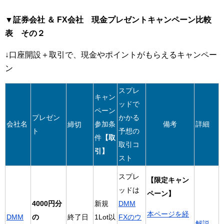
▼証券会社 ＆ FX会社 現金プレゼントキャンペーン比較
表 その２
↓口座開設＋取引で、現金やポイントがもらえるキャンペー
ン
スプレ
キャン
ッドで
ペーン
プレゼン
かかる
会社名
参加条
備考
詳細
締切
ト
予想の
件
【取
取引コ
引】
スト
スプレ
【限定キャン
ッドは
ペーン】
4000円分
新規
DMM
本ページを経
DMM
の
終了日
1Lot以
FXのウ
解説