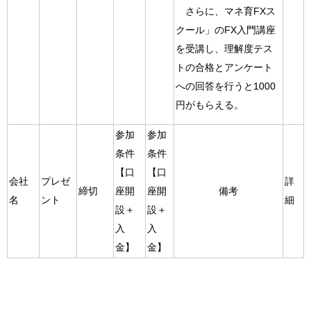
さらに、マネ育FXス
クール」のFX入門講座
を受講し、理解度テス
トの合格とアンケート
への回答を行うと1000
円がもらえる。
参加
参加
条件
条件
【口
【口
会社
プレゼ
詳
締切
座開
座開
備考
名
ント
細
設＋
設＋
入
入
金】
金】