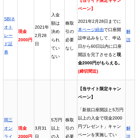
【当サイト限定キャン
ペーン】
入金
SBIネ
2021年2月28日までに
額は
株取
オト
2021年
本ページ経由
で口座開
現金
決め
引の
解
レー
2月28
設申込みをして、申込
2000円
られ
必要
説
ド証
日
日から60日以内に口座
てい
なし
券
開設を完了させると
現
ない
金2000円がもらえる。
(
締切間近
)
【当サイト限定キャン
ペーン】
「新規口座開設と5万円
以上の入金で現金2000
岡三
5万円
株取
円プレゼント」キャン
オン
現金
3月31
以上
引の
解
ペーンを実施してい
ライ
2000円
日
の入
必要
説