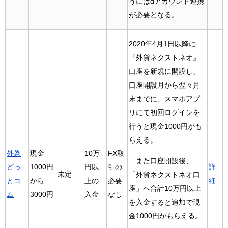
うにはdアカウント連携
が必要となる。
2020年4月1日以降に
『外貨ネクストネオ』
口座を新規に開設し、
口座開設月から翌々月
末までに、スマホアプ
リにて初回ログインを
行うと現金1000円がも
らえる。
外為
現金
10万
FX取
また口座開設後、
どっ
1000円
円以
引の
詳
未定
「外貨ネクストネオ口
とコ
から
上の
必要
細
座」へ合計10万円以上
ム
3000円
入金
なし
を入金すると追加で現
金1000円がもらえる。