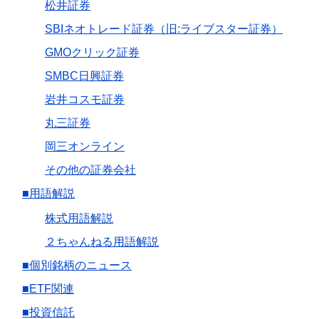
松井証券
SBIネオトレード証券（旧:ライブスター証券）
GMOクリック証券
SMBC日興証券
岩井コスモ証券
丸三証券
岡三オンライン
その他の証券会社
■用語解説
株式用語解説
２ちゃんねる用語解説
■個別銘柄のニュース
■ETF関連
■投資信託