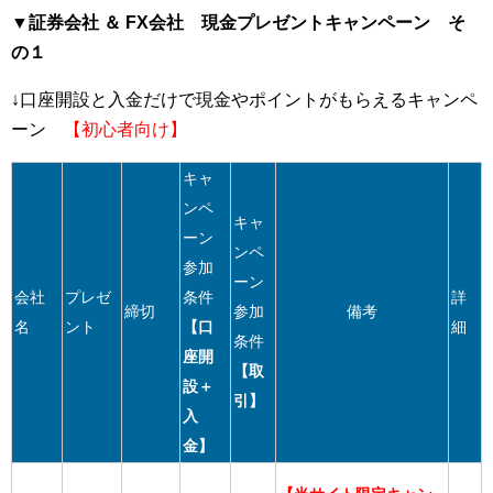
▼証券会社 ＆ FX会社 現金プレゼントキャンペーン そ
の１
↓口座開設と入金だけで現金やポイントがもらえるキャンペ
ーン
【初心者向け】
キャ
ンペ
キャ
ーン
ンペ
参加
ーン
会社
プレゼ
条件
詳
締切
参加
備考
名
ント
【口
細
条件
座開
【取
設＋
引】
入
金】