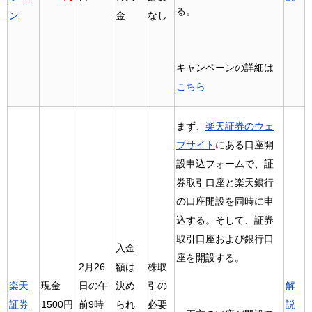
る。
ン
金
なし
キャンペーンの詳細は
こちら
まず、
楽天証券のウェ
ブサイト
にある口座開
設申込フォームで、証
券取引口座と楽天銀行
の口座開設を同時に申
込する。そして、証券
取引口座および銀行口
入金
座を開設する。
2月26
額は
株取
現金
楽天
日の午
決め
引の
解
1500円
証券
前9時
られ
必要
説