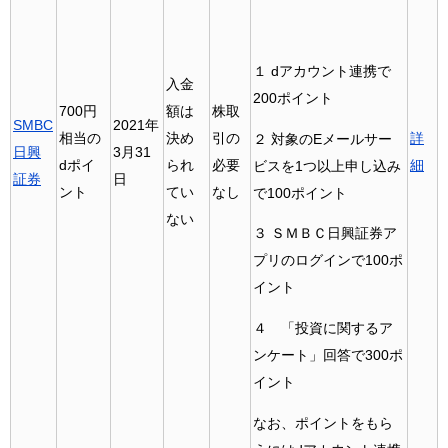
１ dアカウント連携で
入金
200ポイント
700円
額は
株取
SMBC
2021年
相当の
決め
引の
詳
２ 対象のEメールサー
日興
3月31
dポイ
られ
必要
細
ビスを1つ以上申し込み
証券
日
ント
てい
なし
で100ポイント
ない
３ ＳＭＢＣ日興証券ア
プリのログインで100ポ
イント
４ 「投資に関するア
ンケート」回答で300ポ
イント
なお、ポイントをもら