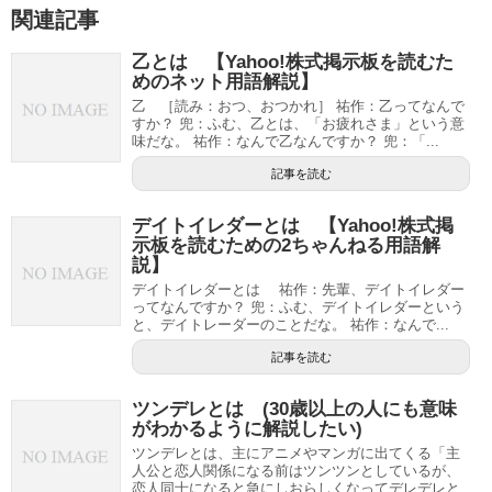
関連記事
乙とは 【Yahoo!株式掲示板を読むた
めのネット用語解説】
乙 ［読み：おつ、おつかれ］ 祐作：乙ってなんで
すか？ 兜：ふむ、乙とは、「お疲れさま」という意
味だな。 祐作：なんで乙なんですか？ 兜：「...
記事を読む
デイトイレダーとは 【Yahoo!株式掲
示板を読むための2ちゃんねる用語解
説】
デイトイレダーとは 祐作：先輩、デイトイレダー
ってなんですか？ 兜：ふむ、デイトイレダーという
と、デイトレーダーのことだな。 祐作：なんで...
記事を読む
ツンデレとは (30歳以上の人にも意味
がわかるように解説したい)
ツンデレとは、主にアニメやマンガに出てくる「主
人公と恋人関係になる前はツンツンとしているが、
恋人同士になると急にしおらしくなってデレデレと