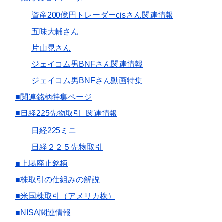
資産200億円トレーダーcisさん関連情報
五味大輔さん
片山晃さん
ジェイコム男BNFさん関連情報
ジェイコム男BNFさん動画特集
■関連銘柄特集ページ
■日経225先物取引_関連情報
日経225ミニ
日経２２５先物取引
■上場廃止銘柄
■株取引の仕組みの解説
■米国株取引（アメリカ株）
■NISA関連情報