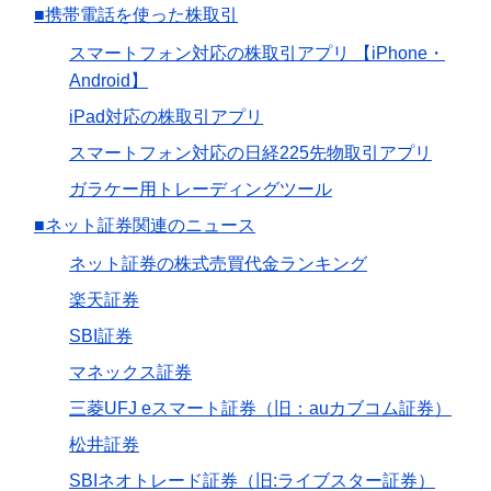
■携帯電話を使った株取引
スマートフォン対応の株取引アプリ 【iPhone・
Android】
iPad対応の株取引アプリ
スマートフォン対応の日経225先物取引アプリ
ガラケー用トレーディングツール
■ネット証券関連のニュース
ネット証券の株式売買代金ランキング
楽天証券
SBI証券
マネックス証券
三菱UFJ eスマート証券（旧：auカブコム証券）
松井証券
SBIネオトレード証券（旧:ライブスター証券）