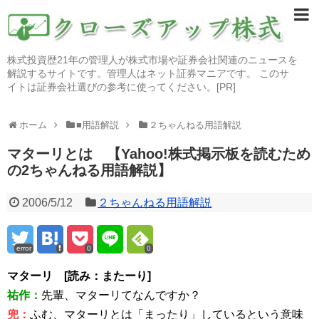
株式投資歴21年の管理人が株式市場や証券会社関連のニュースを
解説するサイトです。管理人はネット証券マニアです。 このサ
イトは証券会社選びの参考に使ってください。[PR]
ホーム
■用語解説
２ちゃんねる用語解説
マターリとは 【Yahoo!株式掲示板を読むため
の2ちゃんねる用語解説】
2006/5/12
２ちゃんねる用語解説
error
0
0
マターリ [読み：またーり]
祐作：
先輩、マターリてなんですか？
兜：
ふむ、マターリとは「まったり」しているという意味