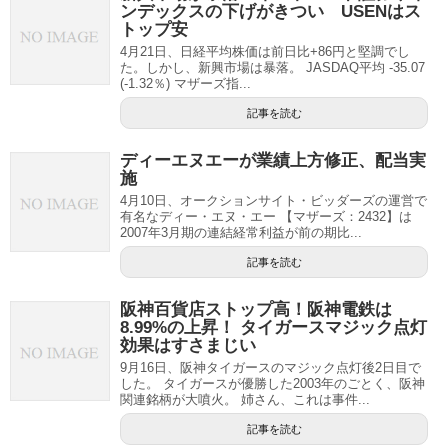
ンデックスの下げがきつい USENはス
トップ安
4月21日、日経平均株価は前日比+86円と堅調でし
た。しかし、新興市場は暴落。 JASDAQ平均 -35.07
(-1.32％) マザーズ指...
記事を読む
ディーエヌエーが業績上方修正、配当実
施
4月10日、オークションサイト・ビッダーズの運営で
有名なディー・エヌ・エー 【マザーズ：2432】は
2007年3月期の連結経常利益が前の期比...
記事を読む
阪神百貨店ストップ高！阪神電鉄は
8.99%の上昇！ タイガースマジック点灯
効果はすさまじい
9月16日、阪神タイガースのマジック点灯後2日目で
した。 タイガースが優勝した2003年のごとく、阪神
関連銘柄が大噴火。 姉さん、これは事件...
記事を読む