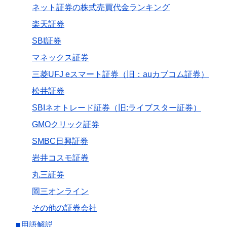
ネット証券の株式売買代金ランキング
楽天証券
SBI証券
マネックス証券
三菱UFJ eスマート証券（旧：auカブコム証券）
松井証券
SBIネオトレード証券（旧:ライブスター証券）
GMOクリック証券
SMBC日興証券
岩井コスモ証券
丸三証券
岡三オンライン
その他の証券会社
■用語解説