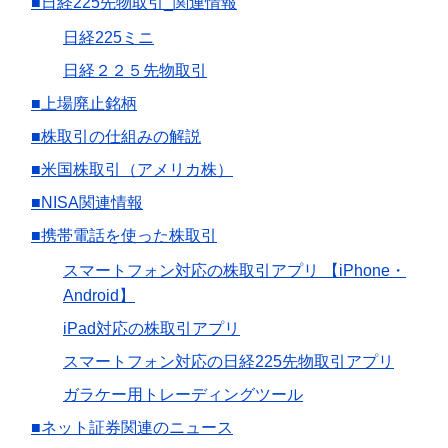
■日経225先物取引_関連情報
日経225ミニ
日経２２５先物取引
■上場廃止銘柄
■株取引の仕組みの解説
■米国株取引（アメリカ株）
■NISA関連情報
■携帯電話を使った株取引
スマートフォン対応の株取引アプリ 【iPhone・
Android】
iPad対応の株取引アプリ
スマートフォン対応の日経225先物取引アプリ
ガラケー用トレーディングツール
■ネット証券関連のニュース