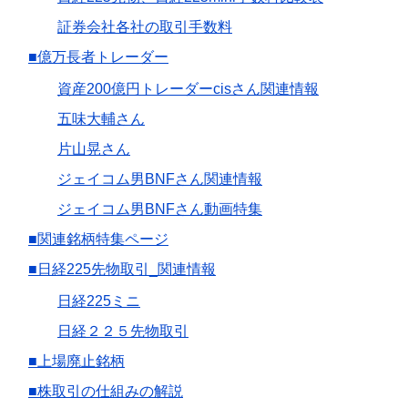
証券会社各社の取引手数料
■億万長者トレーダー
資産200億円トレーダーcisさん関連情報
五味大輔さん
片山晃さん
ジェイコム男BNFさん関連情報
ジェイコム男BNFさん動画特集
■関連銘柄特集ページ
■日経225先物取引_関連情報
日経225ミニ
日経２２５先物取引
■上場廃止銘柄
■株取引の仕組みの解説